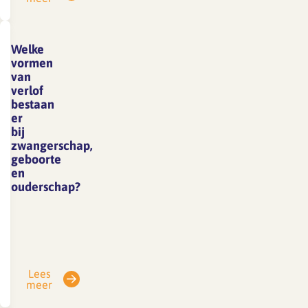
krijgen.
op
wettelijke
Dit
een
en
heet
geschikte
arbo
Welke
re-
kolfruimte
technische
vormen
integratie.
en
bepalingen:
van
verlof
Ziekmelding
voldoende
Geen
bestaan
en
tijd
verplichte
er
begeleiding
(minimaal
nachtdiensten
bij
Bij
2×
of
zwangerschap,
geboorte
ziekte
per
overwerk
en
meldt
dag,
Recht
ouderschap?
de
max.
op
Voor moeders:
werknemer…
1/4
extra
Verlofsoort
van
rustpauzes
Duur
werktijd)
Recht
Vergoeding
Recht
op
Lees
Zwangerschapsverlof
op
een
meer
4-
loondoorbetaling
geschikte