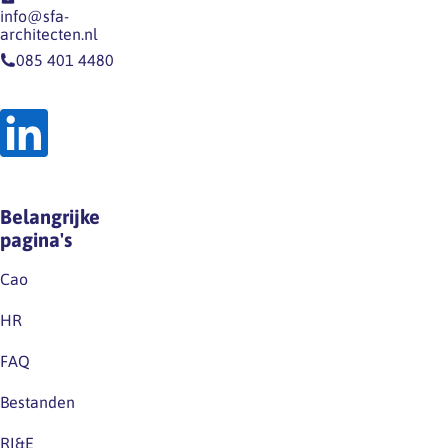
UWV
info@sfa-
Meerlingverlof …
architecten.nl
085 401 4480
Belangrijke
pagina's
Cao
HR
FAQ
Bestanden
RI&E