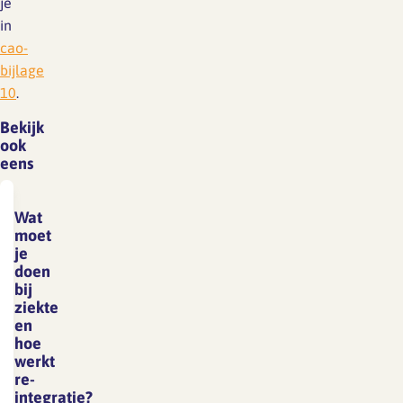
je
in
cao-
bijlage
10
.
Bekijk
ook
eens
Wat
moet
je
doen
bij
ziekte
en
hoe
werkt
re-
integratie?