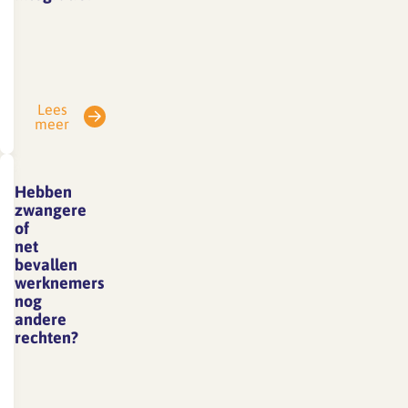
Werkgever
en
werknemer
zijn
Lees
verplicht
meer
de
Wet
verbetering
Hebben
poortwachter
zwangere
te
of
net
volgen.
bevallen
Deze
werknemers
wet is
nog
bedoeld
andere
rechten?
om
langdurig
Ja,
verzuim
aanvullend