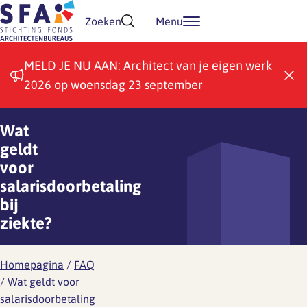
Doorgaan naar inhoud
Zoeken
Menu
MELD JE NU AAN: Architect van je eigen werk
2026 op woensdag 23 september
Wat
geldt
voor
salarisdoorbetaling
bij
ziekte?
Homepagina
/
FAQ
/
Wat geldt voor
salarisdoorbetaling