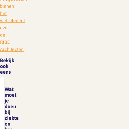
binnen
het
websitedeel
over
de
RI&E
Architecten
.
Bekijk
ook
eens
Wat
moet
je
doen
bij
ziekte
en