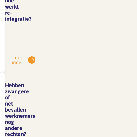
hoe
werkt
re-
integratie?
Werkgever
en
werknemer
zijn
Lees
verplicht
meer
de
Wet
verbetering
Hebben
poortwachter
zwangere
te
of
net
volgen.
bevallen
Deze
werknemers
wet is
nog
bedoeld
andere
rechten?
om