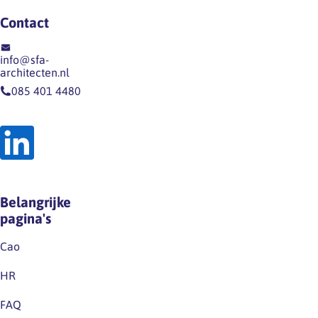
bij
100%
zwangerschapsonderzoeken…
Contact
via
UWV
info@sfa-
Meerlingverlof …
architecten.nl
085 401 4480
Belangrijke
pagina's
Cao
HR
FAQ