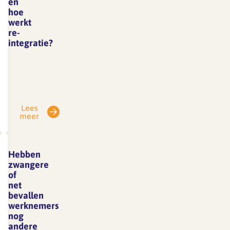
en
hoe
werkt
re-
integratie?
Werkgever
en
werknemer
zijn
Lees
verplicht
meer
de
Wet
verbetering
Hebben
poortwachter
zwangere
te
of
net
volgen.
bevallen
Deze
werknemers
wet is
nog
bedoeld
andere