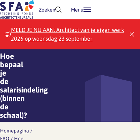
Doorgaan naar inhoud
Zoeken
Menu
MELD JE NU AAN: Architect van je eigen werk
2026 op woensdag 23 september
Hoe
bepaal
je
de
salarisindeling
(binnen
de
schaal)?
Homepagina
/
FAQ
/
Hoe