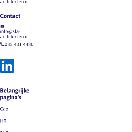
loondoorbetaling
architecten.nl
bevalling
bij
100%
zwangerschapsonderzoeken…
Contact
via
UWV
info@sfa-
Meerlingverlof …
architecten.nl
085 401 4480
Belangrijke
pagina's
Cao
HR