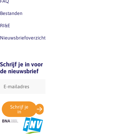
FAQ
Bestanden
RI&E
Nieuwsbriefoverzicht
Schrijf je in voor
de nieuwsbrief
E-
mailadres
Schrijf je
in