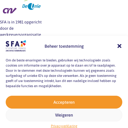
SFA is in 1981 opgericht
door de
werkgeversorganisatie
BNA en de vakbonden
Beheer toestemming
FNV, CNV en De Unie.
SFA informeert en helpt
werkgevers en
Om de beste ervaringen te bieden, gebruiken wij technologieën zoals
cookies om informatie over je apparaat op te slaan en/of te raadplegen.
werknemers van
Door in te stemmen met deze technologieën kunnen wij gegevens zoals
architectenbureaus bij
surfgedrag of unieke ID's op deze site verwerken. Als je geen toestemming
vragen over
geeft of uw toestemming intrekt, kan dit een nadelige invloed hebben op
arbeidsvoorwaarden, -
bepaalde functies en mogelijkheden.
markt en -
omstandigheden.
Accepteren
pyright 2026
Weigeren
ting Fonds
itectenbureaus
acy verklaring
emap
Privacyverklaring