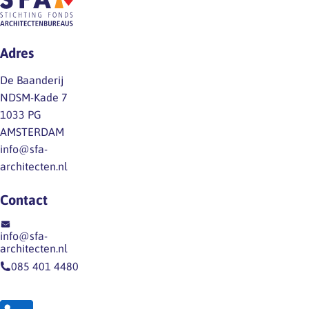
datum
van
2×
100%
werkzaamheden
per
via
als
dag,
Adres
UWV
de
max.
Bevallingsverlof
veiligheid
1/4
De Baanderij
10-
of…
van
NDSM-Kade 7
12
werktijd)
1033 PG
weken
Recht
AMSTERDAM
na
op
info@sfa-
de
loondoorbetaling
architecten.nl
bevalling
bij
100%
zwangerschapsonderzoeken…
Contact
via
UWV
info@sfa-
Meerlingverlof …
architecten.nl
085 401 4480