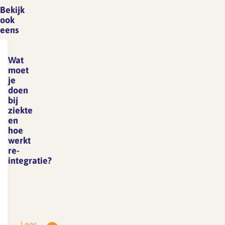
Bekijk
ook
eens
Wat
moet
je
doen
bij
ziekte
en
hoe
werkt
re-
integratie?
Werkgever
en
werknemer
zijn
Lees