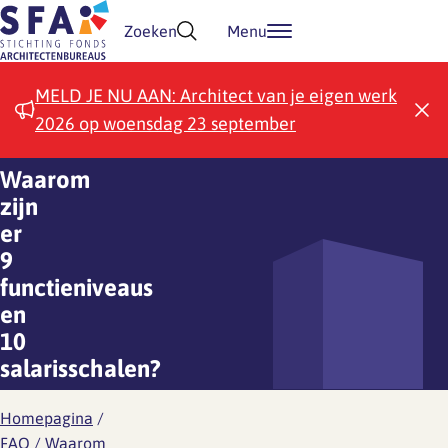
Doorgaan naar inhoud
Zoeken
Menu
MELD JE NU AAN: Architect van je eigen werk
2026 op woensdag 23 september
Waarom
zijn
er
9
functieniveaus
en
10
salarisschalen?
Homepagina
/
FAQ
/
Waarom