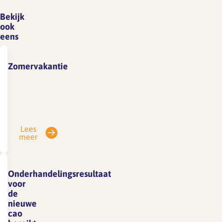
Bekijk
ook
eens
Zomervakantie
Vanwege
vakantie
is
SFA
Lees
gesloten
meer
van
3
tot
Onderhandelingsresultaat
en
voor
met
de
nieuwe
7
cao
augustus.