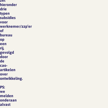
zet
hieronder
drie
typen
subsidies
voor
werknemer/zzp’er
of
bureau
op
een
rij,
gevolgd
door
de
cao-
artikelen
over
ontwikkeling.
PS:
we
melden
onderaan
alvast