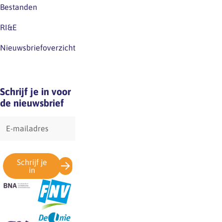
Bestanden
verwarring.
RI&E
Nieuwsbriefoverzicht
Schrijf je in voor
de nieuwsbrief
E-
mailadres
Schrijf je
in