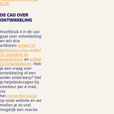
SLIM
.
DE CAO OVER
ONTWIKKELING
Hoofdstuk 4 in de cao
gaat over ontwikkeling
en telt drie
artikelen:
artikel 30
gesprekscyclus
,
artikel
31 opleiding en
ontwikkeling
en
artikel
32 ontwikkeluren
. Heb
je een vraag over
ontwikkeling of een
ander onderwerp? Stel
je helpdeskvragen bij
voorkeur per e-mail,
via
het
contactformulier
op onze website en we
mailen je zo snel
mogelijk een reactie.