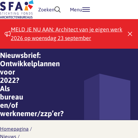
Doorgaan naar inhoud
Zoeken
Menu
MELD JE NU AAN: Architect van je eigen werk
2026 op woensdag 23 september
Nieuwsbrief:
Ontwikkelplannen
voor
2022?
Als
bureau
en/of
werknemer/zzp’er?
Homepagina
/
Nieuws
/