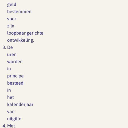
geld
bestemmen
SFA magazine The Human
voor
Factor
zijn
loopbaangerichte
Boekentips
ontwikkeling.
De
Podcasttips
uren
worden
in
principe
besteed
in
het
kalenderjaar
van
uitgifte.
Met