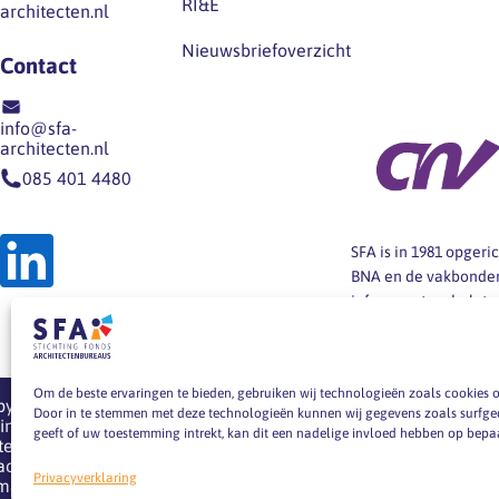
RI&E
architecten.nl
Nieuwsbriefoverzicht
Contact
info@sfa-
architecten.nl
085 401 4480
SFA is in 1981 opger
BNA en de vakbonden
informeert en helpt
architectenbureaus b
arbeidsvoorwaarden,
Om de beste ervaringen te bieden, gebruiken wij technologieën zoals cookies o
pyright 2026
Door in te stemmen met deze technologieën kunnen wij gegevens zoals surfgedr
ting Fonds
geeft of uw toestemming intrekt, kan dit een nadelige invloed hebben op bepa
tectenbureaus
acy verklaring
Privacyverklaring
emap