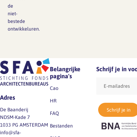
de
niet-
bestede
ontwikkeluren.
Belangrijke
Schrijf je in v
pagina's
E-
mailadres
Cao
Adres
HR
De Baanderij
Schrijf je in
FAQ
NDSM-Kade 7
1033 PG AMSTERDAM
Bestanden
info@sfa-