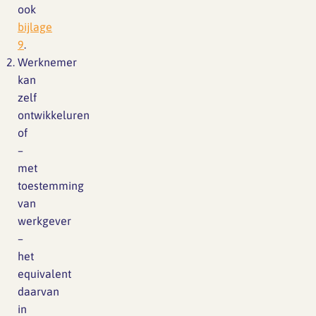
Lief en leed
ook
Gedragscode
bijlage
9
.
Branche analyse en
Vertrouwenspersoon
Werknemer
onderzoek
kan
Handreikingen
zelf
ontwikkeluren
Rapport Arbeidszaken 2025
of
Kantooromgeving
Rapport Arbeidszaken 2024
–
met
Rapport Arbeidszaken 2023
Maatregelen
toestemming
van
Sectoranalyse
werkgever
–
Jaarrapportage
het
Ontwerpsector 2025
equivalent
daarvan
Media en magazine
in