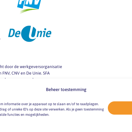
icht door de werkgeversorganisatie
 FNV, CNV en De Unie. SFA
 werkgevers en werknemers van
ij vragen over
Beheer toestemming
 -markt en -omstandigheden.
m informatie over je apparaat op te slaan en/of te raadplegen.
ag of unieke ID's op deze site verwerken. Als je geen toestemming
alde functies en mogelijkheden.