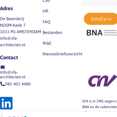
Cao
Adres
HR
De Baanderij
Schrijf je in
FAQ
NDSM-Kade 7
1033 PG AMSTERDAM
Bestanden
info@sfa-
RI&E
architecten.nl
Nieuwsbriefoverzicht
Contact
info@sfa-
architecten.nl
085 401 4480
SFA is in 1981 opger
BNA en de vakbonden
informeert en helpt