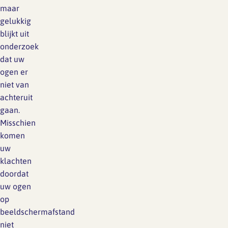
Lief en leed
maar
Gedragscode
gelukkig
blijkt uit
Branche analyse en
Vertrouwenspersoon
onderzoek
onderzoek
dat uw
Handreikingen
ogen er
niet van
Rapport Arbeidszaken 2025
Kantooromgeving
achteruit
Rapport Arbeidszaken 2024
gaan.
Misschien
Rapport Arbeidszaken 2023
Maatregelen
komen
uw
Sectoranalyse
klachten
doordat
Jaarrapportage
uw ogen
Ontwerpsector 2025
op
beeldschermafstand
Media en magazine
niet