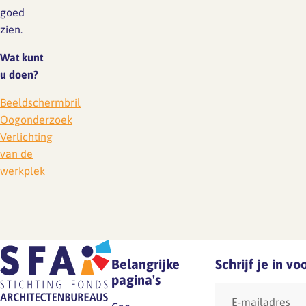
goed
zien.
SFA magazine The Human
Factor
Wat kunt
u doen?
Boekentips
Beeldschermbril
Podcasttips
Oogonderzoe
k
Verlichting
van de
werkplek
Belangrijke
Schrijf je in v
pagina's
E-
mailadres