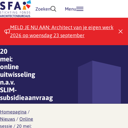
Doorgaan naar inhoud
Zoeken
Menu
MELD JE NU AAN: Architect van je eigen werk
2026 op woensdag 23 september
20
mei:
online
uitwisseling
n.a.v.
SLIM-
subsidieaanvraag
Homepagina
/
Nieuws
/
Online
sessie
/
20 mei: