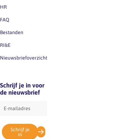
huidige
HR
cao.Excuus
FAQ
voor
eventuele
Bestanden
verwarring.
RI&E
Nieuwsbriefoverzicht
Schrijf je in voor
de nieuwsbrief
E-
mailadres
Schrijf je
in