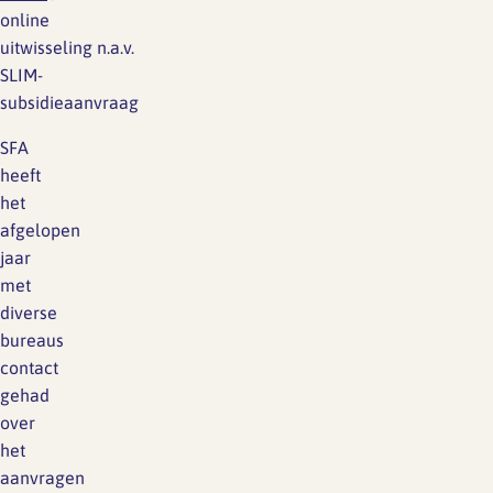
online
uitwisseling n.a.v.
SLIM-
subsidieaanvraag
SFA
heeft
het
afgelopen
jaar
met
diverse
bureaus
contact
gehad
over
het
aanvragen