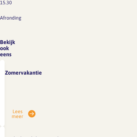
15.30
Afronding
Bekijk
ook
eens
Zomervakantie
Vanwege
vakantie
is
SFA
Lees
gesloten
meer
van
3
tot