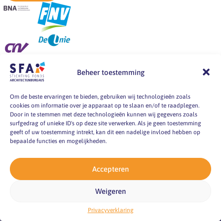
SFA is in 1981 opgericht
Beheer toestemming
door de
werkgeversorganisatie
Om de beste ervaringen te bieden, gebruiken wij technologieën zoals
BNA en de vakbonden
cookies om informatie over je apparaat op te slaan en/of te raadplegen.
FNV, CNV en De Unie.
Door in te stemmen met deze technologieën kunnen wij gegevens zoals
SFA informeert en helpt
surfgedrag of unieke ID's op deze site verwerken. Als je geen toestemming
werkgevers en
geeft of uw toestemming intrekt, kan dit een nadelige invloed hebben op
bepaalde functies en mogelijkheden.
werknemers van
architectenbureaus bij
vragen over
Accepteren
arbeidsvoorwaarden, -
markt en -
Weigeren
omstandigheden.
Privacyverklaring
pyright 2026