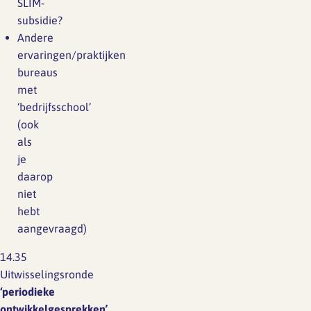
SLIM-
subsidie?
Andere
ervaringen/praktijken
bureaus
met
‘bedrijfsschool’
(ook
als
je
daarop
niet
hebt
aangevraagd)
14.35
Uitwisselingsronde
‘periodieke
ontwikkelgesprekken’