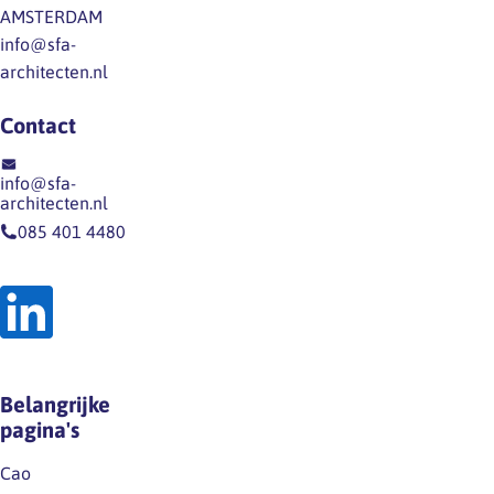
AMSTERDAM
we
is
inhoud
info@sfa-
dat
onjuist,
van
architecten.nl
direct
werknemers
het…
via
hebben
Contact
een
niet
nieuwsitem
een
op
info@sfa-
dergelijk
architecten.nl
onze
recht
085 401 4480
website
op
en
grond
op
van
LinkedIn.Houd
de
deze
wet
kanalen
noch
Belangrijke
dus
op
pagina's
zeker
grond
in…
van
Cao
de