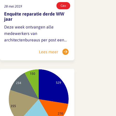
Cao
28 mei 2019
Enquête reparatie derde WW
jaar
Deze week ontvangen alle
medewerkers van
architectenbureaus per post een
korte enquête in de brievenbus.
Lees meer
Ben je voor of tegen reparatie van
het derde WW-jaar is de kernvraag.
Een toelichting op die vraag staat
in de bijbehorende brief. Het
antwoord wordt anoniem verwerkt,
beantwoording kan schriftelijk per
antwoordenvelop of digitaal,…