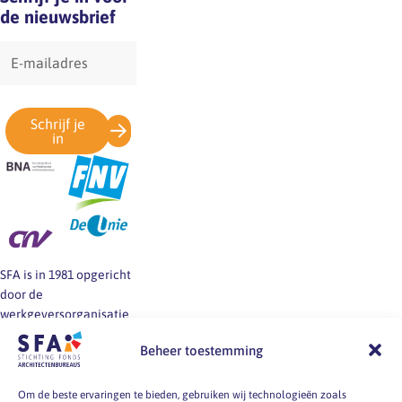
de nieuwsbrief
E-
mailadres
Schrijf je
in
SFA is in 1981 opgericht
door de
werkgeversorganisatie
BNA en de vakbonden
Beheer toestemming
FNV, CNV en De Unie.
SFA informeert en helpt
werkgevers en
Om de beste ervaringen te bieden, gebruiken wij technologieën zoals