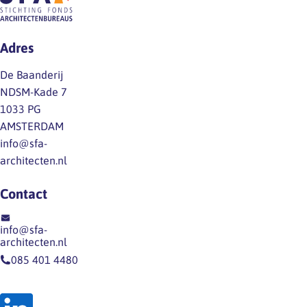
uitdagingen (sessie 2). Luister de
samenvattende podcasts voor een
impressie van de opgedane
Adres
inzichten. Het zou fijn zijn…
De Baanderij
NDSM-Kade 7
1033 PG
AMSTERDAM
info@sfa-
architecten.nl
Contact
info@sfa-
architecten.nl
085 401 4480