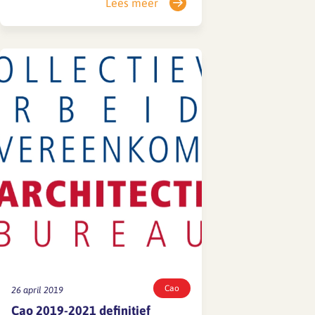
Lees meer
eerder gepubliceerd. De cao is
naar het ministerie van SZW
gestuurd voor een algemeen
verbindendverklaring. Dat kan acht
weken duren. Daarna wordt de cao
op de website gezet met de nieuwe
toegankelijkheid en wordt…
Cao
26 april 2019
Cao 2019-2021 definitief