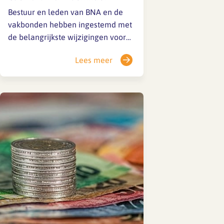
Bestuur en leden van BNA en de
vakbonden hebben ingestemd met
de belangrijkste wijzigingen voor
een nieuwe cao. Daarmee is het
Lees meer
onderhandelingsresultaat definitief.
We gaan nu de cao aanpassen in
een format dat aansluit op onze
nieuwe website die binnenkort in
de lucht komt. De cao-tekst gaat…