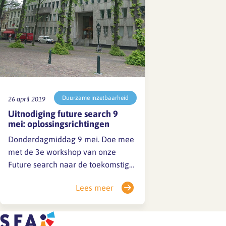
Duurzame inzetbaarheid
26 april 2019
Uitnodiging future search 9
mei: oplossingsrichtingen
Donderdagmiddag 9 mei. Doe mee
met de 3e workshop van onze
Future search naar de toekomstige
vorm en inhoud van werken in de
Lees meer
architectenbranche. Eerdere
bijeenkomsten gingen in
op trends (sessie 1) en opgaven &