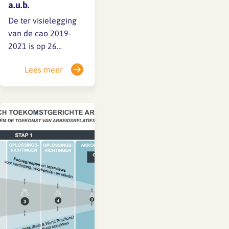
a.u.b.
De ter visielegging
van de cao 2019-
2021 is op 26
september gesloten.
Lees meer
Er zijn geen
bezwaren of
opmerkingen. Het
ministerie van
Sociale Zaken en
Werkgelegenheid
(SZW) onderzoekt
echter zelf nog even
of het artikel over
gelijke beloning van
werknemers en
zzp’ers die…