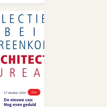
was de rode draad
voor Future Search 4
op 10 september
2019. Werkgevers en
werknemers uit de
branche werkten ter
plekke drie
oplossingsideeën uit
voor samenwerken
in ecosystemen &
partnerships , voor…
Cao
17 oktober 2019
De nieuwe cao:
Nog even geduld