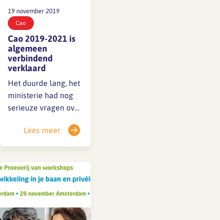
19 november 2019
Cao
Cao 2019-2021 is
algemeen
verbindend
verklaard
Het duurde lang, het
ministerie had nog
serieuze vragen over
de spiegelbepaling,
Lees meer
maar nu is de nieuwe
cao algemeen
verbindend
verklaard, staat
vandaag in de
Staatscourant, hij
geldt tot en met 28
februari 2021. We