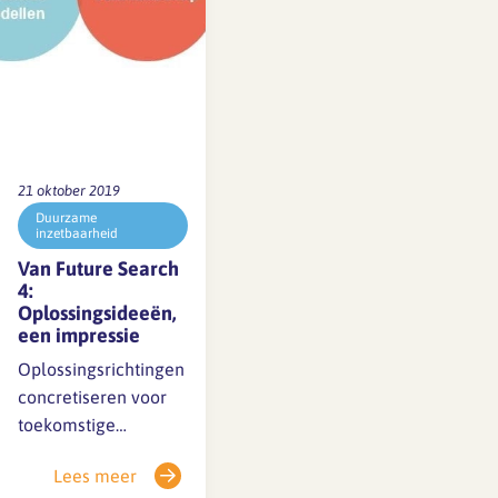
partijen is om voor
het eind van het jaar
de aanpassingen…
21 oktober 2019
Duurzame
inzetbaarheid
Van Future Search
4:
Oplossingsideeën,
een impressie
Oplossingsrichtingen
concretiseren voor
toekomstige
arbeidsrelaties in de
Lees meer
architectenbranche