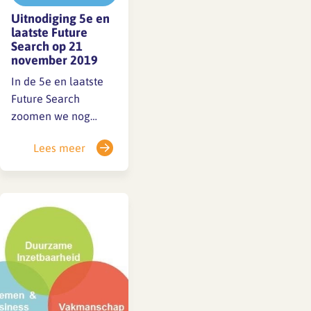
Uitnodiging 5e en
laatste Future
Search op 21
november 2019
In de 5e en laatste
Future Search
zoomen we nog
meer in op
Lees meer
(samen)werken,
ontwikkelen en
belonen. De
vernieuwing van het
functiehandboek
(fhb) als belangrijk
onderdeel van de
cao heeft de volle
aandacht van SFA.
Het streven van cao-