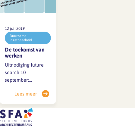
12 juli 2019
Duurzame
inzetbaarheid
De toekomst van
werken
Uitnodiging future
search 10
september:
oplossingsrichtingen
Lees meer
concretiseren
Dinsdag 10
september van 14:00
– 17:00 uur Doe mee
met de
4ee workshop van