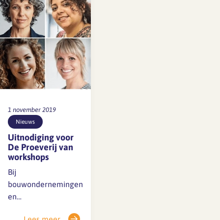
hebben een noviteit
met de
spiegelbepaling.
Onze cao is de
eerste in Nederland
die…
1 november 2019
Nieuws
Uitnodiging voor
De Proeverij van
workshops
Bij
bouwondernemingen
en
architectenbureaus
Lees meer