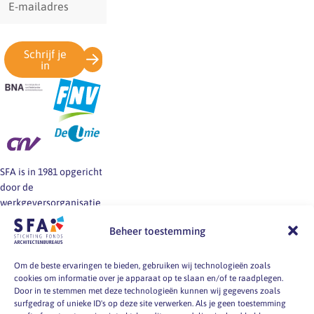
mailadres
Schrijf je
in
SFA is in 1981 opgericht
door de
werkgeversorganisatie
BNA en de vakbonden
Beheer toestemming
FNV, CNV en De Unie.
SFA informeert en helpt
werkgevers en
Om de beste ervaringen te bieden, gebruiken wij technologieën zoals
cookies om informatie over je apparaat op te slaan en/of te raadplegen.
werknemers van
Door in te stemmen met deze technologieën kunnen wij gegevens zoals
architectenbureaus bij
surfgedrag of unieke ID's op deze site verwerken. Als je geen toestemming
vragen over