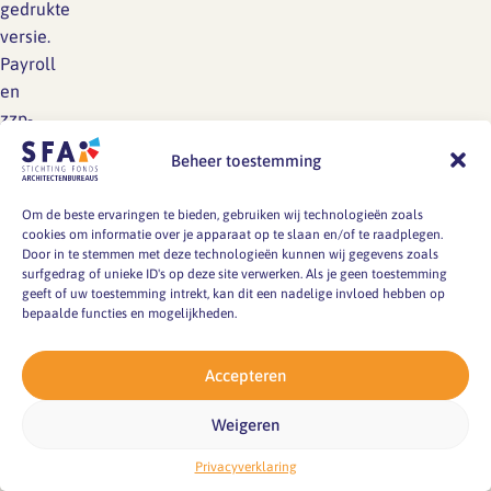
gedrukte
versie.
Payroll
en
zzp-
schap
Beheer toestemming
komen
weinig
Om de beste ervaringen te bieden, gebruiken wij technologieën zoals
voor,
cookies om informatie over je apparaat op te slaan en/of te raadplegen.
detachering
Door in te stemmen met deze technologieën kunnen wij gegevens zoals
surfgedrag of unieke ID's op deze site verwerken. Als je geen toestemming
is
geeft of uw toestemming intrekt, kan dit een nadelige invloed hebben op
ook
bepaalde functies en mogelijkheden.
relatief
laag.
Accepteren
De
beroepservaringperiode
Weigeren
wordt
Privacyverklaring
steeds