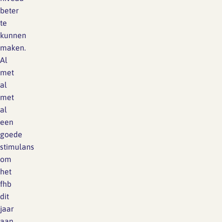
beter
te
kunnen
maken.
Al
met
al
met
al
een
goede
stimulans
om
het
fhb
dit
jaar
aan