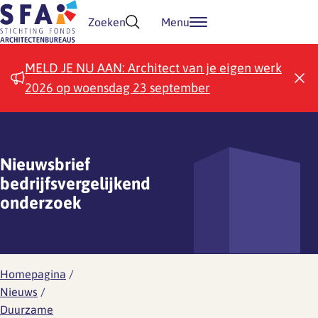
Doorgaan naar inhoud
Zoeken
Menu
MELD JE NU AAN: Architect van je eigen werk
2026 op woensdag 23 september
Nieuwsbrief
bedrijfsvergelijkend
onderzoek
Homepagina
/
Nieuws
/
Duurzame