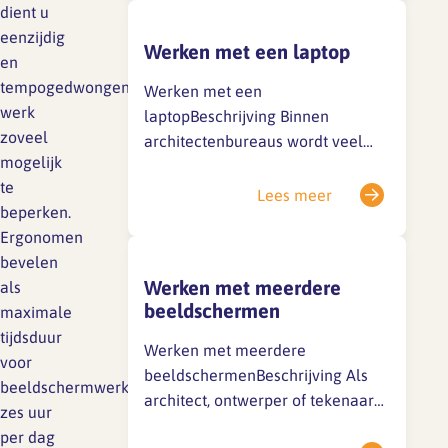
behoort u dan ook goed te
dient u
gebruiken, anders heeft de goede
eenzijdig
Werken met een laptop
werkplek geen zin. Door
en
voorlichting en training kunt u
tempogedwongen
Werken met een
leren hoe u uw werkplek, het
werk
laptopBeschrijving Binnen
meubilair en alle hulpmiddelen
zoveel
architectenbureaus wordt veel
het best…
mogelijk
met laptops gewerkt. Dat is voor
te
het werken onderweg erg handig.
Lees meer
beperken.
Maar als u er op kantoor of thuis
Ergonomen
meer dan twee uur per dag mee
bevelen
werkt, loopt u al snel het risico op
Werken met meerdere
als
gezondheidsklachten. Bij een
beeldschermen
maximale
laptop zitten scherm en…
tijdsduur
Werken met meerdere
voor
beeldschermenBeschrijving Als
beeldschermwerk
architect, ontwerper of tekenaar
zes uur
werkt u soms op meer dan één
per dag