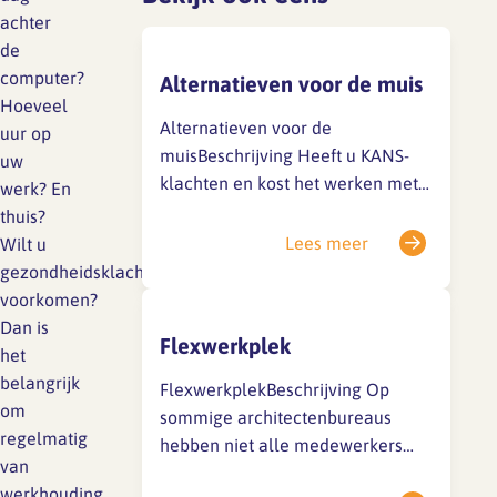
Lief en leed
achter
Gedragscode
de
computer?
Alternatieven voor de muis
Branche analyse en
Vertrouwenspersoon
Hoeveel
onderzoek
Alternatieven voor de
uur op
Handreikingen
muisBeschrijving Heeft u KANS-
uw
klachten en kost het werken met
Rapport Arbeidszaken 2025
werk? En
Kantooromgeving
een standaardmuis u veel tijd en
thuis?
Rapport Arbeidszaken 2024
moeite? Of is het werken met de
Lees meer
Wilt u
standaardmuis niet comfortabel?
gezondheidsklachten
Rapport Arbeidszaken 2023
Maatregelen
Er zijn goede alternatieven, maar
voorkomen?
ook alternatieven die in sommige
Dan is
Sectoranalyse
Flexwerkplek
situaties juist meer klachten
het
kunnen geven. Deskundig advies,
Jaarrapportage
belangrijk
FlexwerkplekBeschrijving Op
voorafgaande aan aanschaf,…
Ontwerpsector 2025
om
sommige architectenbureaus
regelmatig
hebben niet alle medewerkers
van
een eigen werkplek. Wie op
Media en magazine
werkhouding