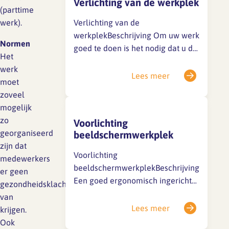
Verlichting van de werkplek
de juiste manier in te stellen en
(parttime
slim te gebruiken…
werk).
Verlichting van de
werkplekBeschrijving Om uw werk
Normen
goed te doen is het nodig dat u de
Het
tekst op het beeldscherm goed
werk
kunt lezen. Soms lukt dit niet
Lees meer
moet
omdat u last heeft van het licht: te
zoveel
veel, te weinig, door verblinding of
mogelijk
door spiegeling. Er zijn drie
zo
Voorlichting
manieren om werkruimtes…
georganiseerd
beeldschermwerkplek
zijn dat
Voorlichting
medewerkers
beeldschermwerkplekBeschrijving
er geen
Een goed ergonomisch ingerichte
gezondheidsklachten
beeldschermwerkplek is een
van
noodzakelijke voorwaarde om
Lees meer
krijgen.
gezond te werken. Die werkplek
Ook