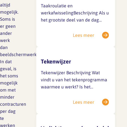
medewerker die zijn collega’s
altijd
Taakroulatie en
advies geeft over de
mogelijk.
werkafwisselingBeschrijving Als u
werkplekinstelling, werkhouding
Soms is
het grootste deel van de dag
en hulpmiddelen. Een interne
er geen
beeldschermwerk doet, is het
preventiemedewerker is dichtbij
ander
belangrijk om die
Lees meer
en gemakkelijk toegankelijk voor…
werk
werkzaamheden met ander, niet-
dan
beeldschermwerk af te
beeldschermwerk.
wisselen. In praktijk betekent
Tekenwijzer
In dat
werkafwisseling dat u de niet-
geval, is
beeldschermgebonden
Tekenwijzer Beschrijving Wat
het soms
werkzaamheden zodanig over de
vindt u van het tekenprogramma
mogelijk
dag te verdeelt dat ze de
waarmee u werkt? Is het
om met
beeldscherm-gebonden
programma makkelijk in gebruik?
minder
werkzaamheden regelmatig
Moet u veel scrollen of klikken
Lees meer
contracturen
onderbreken. Bij taakroulatie vindt
met de muis? Zit u voortdurende
per dag
afwisseling van…
naar een fel verlicht scherm te
te
kijken? Door de tekensoftware op
werken