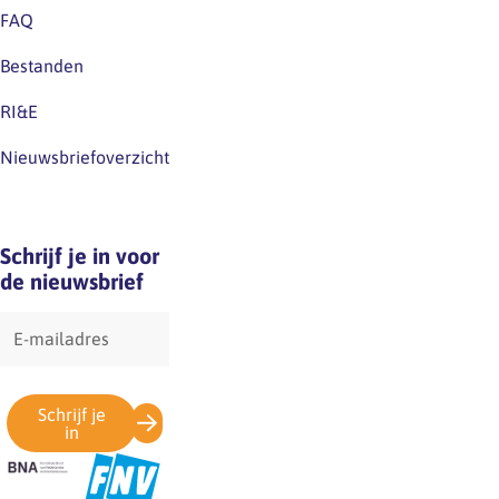
kunt
FAQ
er
Bestanden
bijvoorbeeld
voor
RI&E
kiezen
om
Nieuwsbriefoverzicht
uw
bedienelementen
op
Schrijf je in voor
een
de nieuwsbrief
ander…
E-
mailadres
Schrijf je
in