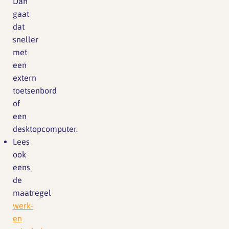
Dan
gaat
dat
sneller
met
een
extern
toetsenbord
of
een
desktopcomputer.
Lees
ook
eens
de
maatregel
werk-
en