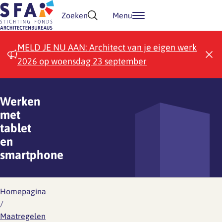
Doorgaan naar inhoud
Zoeken
Menu
MELD JE NU AAN: Architect van je eigen werk
2026 op woensdag 23 september
Werken
met
tablet
en
smartphone
Homepagina
/
Maatregelen