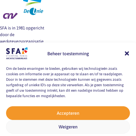
SFA is in 1981 opgericht
door de
werkgeversorganisatie
BNA en de vakbonden
Beheer toestemming
FNV, CNV en De Unie.
SFA informeert en helpt
werkgevers en
Om de beste ervaringen te bieden, gebruiken wij technologieën zoals
cookies om informatie over je apparaat op te slaan en/of te raadplegen.
werknemers van
Door in te stemmen met deze technologieën kunnen wij gegevens zoals
architectenbureaus bij
surfgedrag of unieke ID's op deze site verwerken. Als je geen toestemming
vragen over
geeft of uw toestemming intrekt, kan dit een nadelige invloed hebben op
arbeidsvoorwaarden, -
bepaalde functies en mogelijkheden.
markt en -
omstandigheden.
Accepteren
pyright 2026
Weigeren
ting Fonds
itectenbureaus
acy verklaring