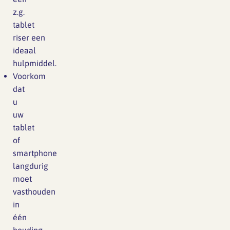
z.g.
tablet
riser een
ideaal
hulpmiddel.
Voorkom
dat
u
uw
tablet
of
smartphone
langdurig
moet
vasthouden
in
één