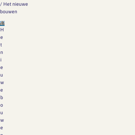
/
Het nieuwe
bouwen
H
e
t
n
i
e
u
w
e
b
o
u
w
e