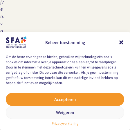
jv
e
n,
v
o
r
Beheer toestemming
m
g
Om de beste ervaringen te bieden, gebruiken wij technologieën zoals
e
cookies om informatie over je apparaat op te slaan en/of te raadplegen.
vi
Door in te stemmen met deze technologieën kunnen wij gegevens zoals
surfgedrag of unieke ID's op deze site verwerken. Als je geen toestemming
n
geeft of uw toestemming intrekt, kan dit een nadelige invloed hebben op
g
bepaalde functies en mogelijkheden.
e
n
Accepteren
f
o
Weigeren
t
Privacyverklaring
o