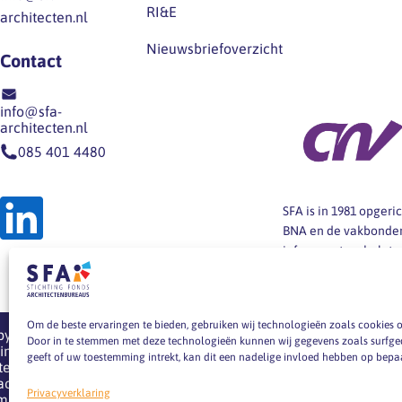
RI&E
architecten.nl
Nieuwsbriefoverzicht
Contact
info@sfa-
architecten.nl
085 401 4480
SFA is in 1981 opger
BNA en de vakbonden
informeert en helpt
architectenbureaus b
arbeidsvoorwaarden,
Om de beste ervaringen te bieden, gebruiken wij technologieën zoals cookies o
pyright 2026
Door in te stemmen met deze technologieën kunnen wij gegevens zoals surfgedr
ting Fonds
geeft of uw toestemming intrekt, kan dit een nadelige invloed hebben op bepa
tectenbureaus
acy verklaring
Privacyverklaring
emap