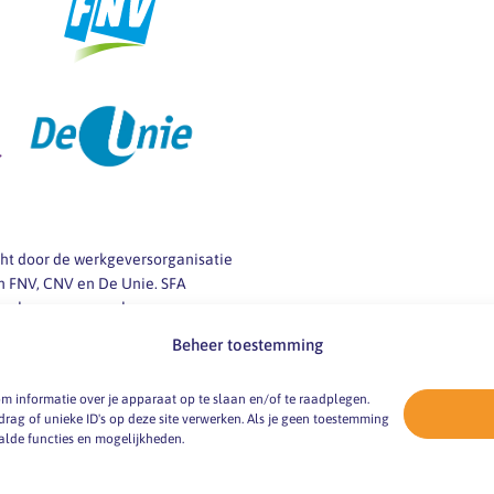
icht door de werkgeversorganisatie
 FNV, CNV en De Unie. SFA
 werkgevers en werknemers van
ij vragen over
Beheer toestemming
 -markt en -omstandigheden.
m informatie over je apparaat op te slaan en/of te raadplegen.
ag of unieke ID's op deze site verwerken. Als je geen toestemming
alde functies en mogelijkheden.