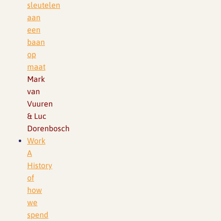
sleutelen
aan
een
baan
op
maat
Mark
van
Vuuren
& Luc
Dorenbosch
Work
A
History
of
how
we
spend