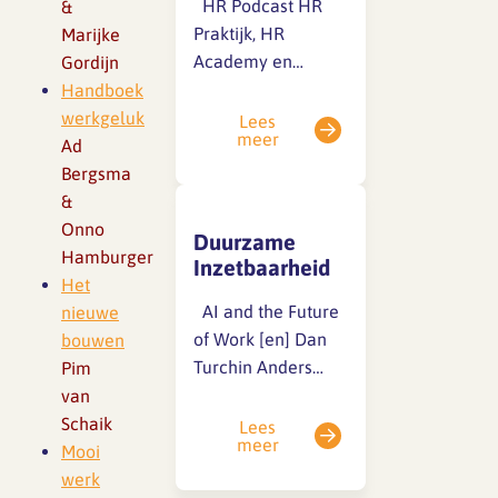
in 2025 Remco
HR Podcast HR
&
Mostertman, Guido
Praktijk, HR
Marijke
van de Wiel e.a.
Academy en
Gordijn
SFA magazine The Human
Victory through
andere partners
Handboek
Factor
Organization Dave
New Business
werkgeluk
Lees
meer
Boekentips
Ulrich, David
Radio – Work De
Ad
Kryscynski…
Radiofabriek
Bergsma
Podcasttips
Werken aan
&
Nederland
Onno
Duurzame
Werkvereniging All
Hamburger
Inzetbaarheid
About HR
Het
Academie to
AI and the Future
nieuwe
innovate HR…
of Work [en] Dan
bouwen
Turchin Anders
Pim
denken podcast
van
[nl] paraDIGMA
Schaik
Lees
meer
groep Future of
Mooi
Work [nl]
werk