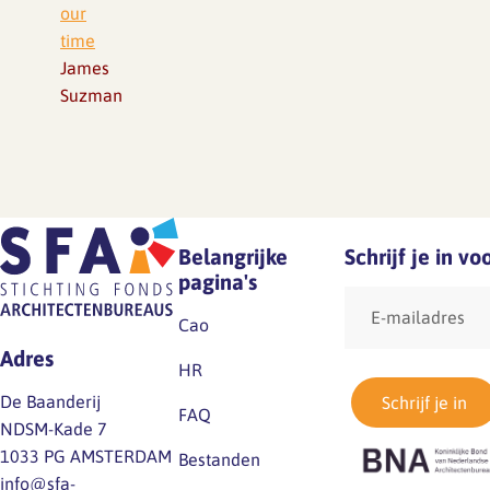
our
time
James
Suzman
Belangrijke
Schrijf je in v
pagina's
E-
mailadres
Cao
Adres
HR
De Baanderij
Schrijf je in
FAQ
NDSM-Kade 7
1033 PG AMSTERDAM
Bestanden
info@sfa-