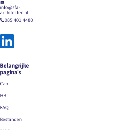
tref
zekerheid
info@sfa-
je
architecten.nl
tot
de
085 401 4480
persoonlijke
links
zingeving.
naar
Het
de
model
12
helpt
nieuwsbrieven
organisaties
aan
én
Belangrijke
met
individuen
pagina's
een
te
beknopte
Cao
begrijpen
omschrijving:
waar…
HR
01
Vakantieverlof
FAQ
over
Bestanden
aantal
jaarlijkse