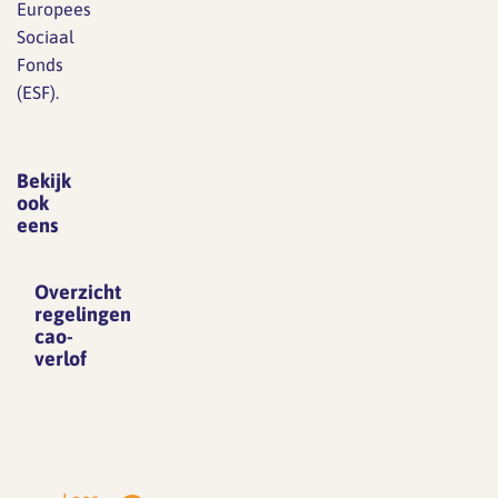
Europees
Sociaal
Fonds
(ESF).
Bekijk
ook
eens
Overzicht
regelingen
cao-
verlof
Collectief
vakantie
Een
werkgever