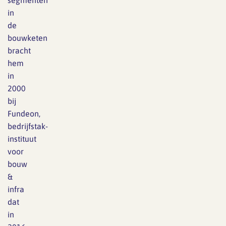
segmenten
in
de
bouwketen
bracht
hem
in
2000
bij
Fundeon,
bedrijfstak-
instituut
voor
bouw
&
infra
dat
in