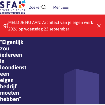
Doorgaan naar inhoud
Zoeken
Menu
MELD JE NU AAN: Architect van je eigen werk
2026 op woensdag 23 september
“Eigenlijk
zou
iedereen
in
loondienst
een
eigen
bedrijf
moeten
hebben”