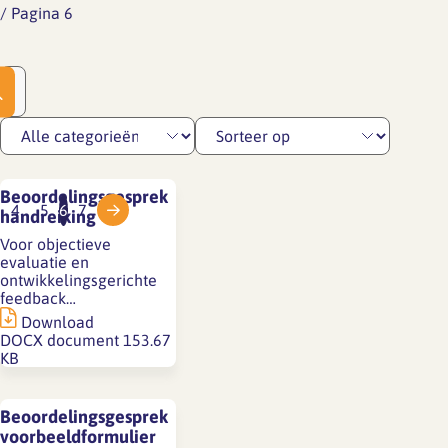
/
Pagina 6
Beoordelingsgesprek
4
5
6
7
handreiking
Voor objectieve
evaluatie en
ontwikkelingsgerichte
feedback…
Download
DOCX document
153.67
KB
Beoordelingsgesprek
voorbeeldformulier