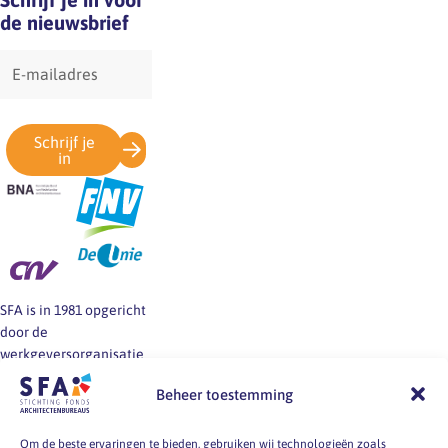
de nieuwsbrief
E-
mailadres
Schrijf je
in
SFA is in 1981 opgericht
door de
werkgeversorganisatie
BNA en de vakbonden
Beheer toestemming
FNV, CNV en De Unie.
SFA informeert en helpt
werkgevers en
Om de beste ervaringen te bieden, gebruiken wij technologieën zoals