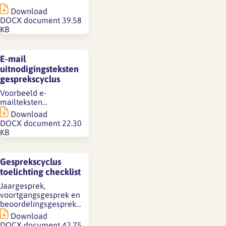
Download
DOCX document
39.58
KB
E-mail
uitnodigingsteksten
gesprekscyclus
Voorbeeld e-
mailteksten…
Download
DOCX document
22.30
KB
Gesprekscyclus
toelichting checklist
Jaargesprek,
voortgangsgesprek en
beoordelingsgesprek…
Download
DOCX document
42.75