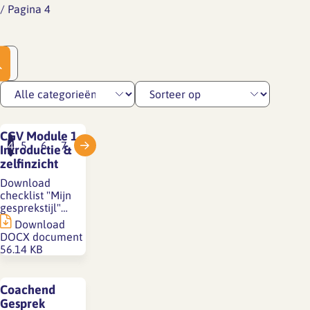
/
Pagina 4
CGV Module 1
3
4
5
6
7
Introductie &
zelfinzicht
Download
checklist "Mijn
gesprekstijl"…
Download
DOCX document
56.14 KB
Coachend
Gesprek