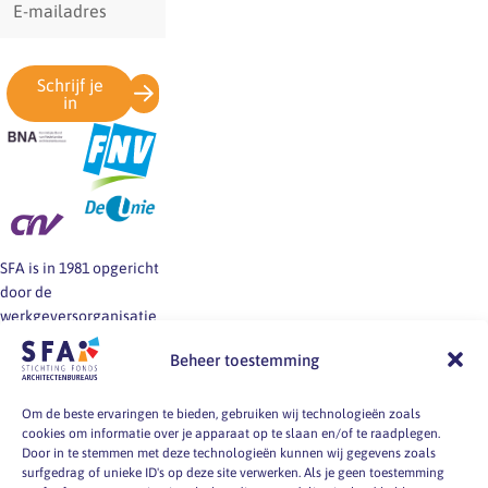
mailadres
Schrijf je
in
SFA is in 1981 opgericht
door de
werkgeversorganisatie
BNA en de vakbonden
Beheer toestemming
FNV, CNV en De Unie.
SFA informeert en helpt
werkgevers en
Om de beste ervaringen te bieden, gebruiken wij technologieën zoals
cookies om informatie over je apparaat op te slaan en/of te raadplegen.
werknemers van
Door in te stemmen met deze technologieën kunnen wij gegevens zoals
architectenbureaus bij
surfgedrag of unieke ID's op deze site verwerken. Als je geen toestemming
vragen over