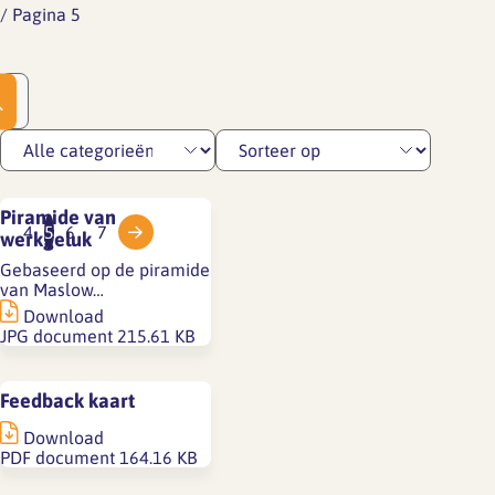
/
Pagina 5
Piramide van
3
4
5
6
7
werkgeluk
Gebaseerd op de piramide
van Maslow…
Download
JPG document
215.61 KB
Feedback kaart
Download
PDF document
164.16 KB