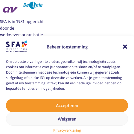
SFA is in 1981 opgericht
door de
werkgeversorganisatie
BNA en de vakbonden
Beheer toestemming
FNV, CNV en De Unie.
SFA informeert en helpt
werkgevers en
Om de beste ervaringen te bieden, gebruiken wij technologieën zoals
cookies om informatie over je apparaat op te slaan en/of te raadplegen.
werknemers van
Door in te stemmen met deze technologieën kunnen wij gegevens zoals
architectenbureaus bij
surfgedrag of unieke ID's op deze site verwerken. Als je geen toestemming
vragen over
geeft of uw toestemming intrekt, kan dit een nadelige invloed hebben op
arbeidsvoorwaarden, -
bepaalde functies en mogelijkheden.
markt en -
omstandigheden.
Accepteren
pyright 2026
Weigeren
ting Fonds
itectenbureaus
acy verklaring
emap
Privacyverklaring