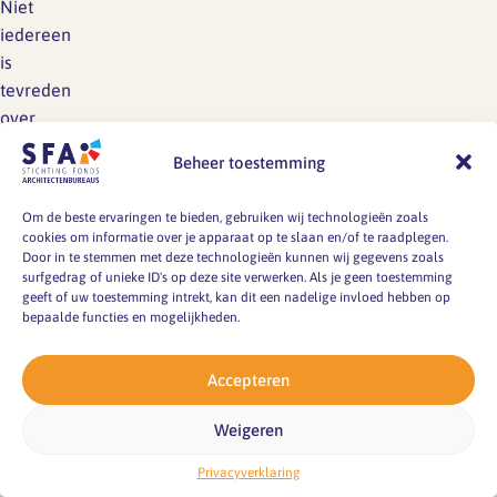
Niet
iedereen
is
tevreden
over
de
Beheer toestemming
regeling
en
Om de beste ervaringen te bieden, gebruiken wij technologieën zoals
de
cookies om informatie over je apparaat op te slaan en/of te raadplegen.
dienstverlening
Door in te stemmen met deze technologieën kunnen wij gegevens zoals
surfgedrag of unieke ID's op deze site verwerken. Als je geen toestemming
van
geeft of uw toestemming intrekt, kan dit een nadelige invloed hebben op
SPAWW.
bepaalde functies en mogelijkheden.
Wendbaarheid
Accepteren
in
goede
Weigeren
en
Privacyverklaring
slechte