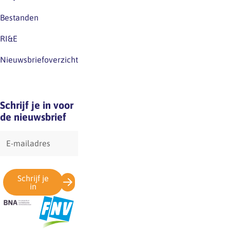
‘goed
Bestanden
zitten’…
RI&E
Nieuwsbriefoverzicht
Schrijf je in voor
de nieuwsbrief
E-
mailadres
Schrijf je
in