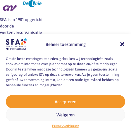
SFA is in 1981 opgericht
door de
werkgeversorganisatie
BNA en de vakbonden
Beheer toestemming
FNV, CNV en De Unie.
SFA informeert en helpt
werkgevers en
Om de beste ervaringen te bieden, gebruiken wij technologieën zoals
cookies om informatie over je apparaat op te slaan en/of te raadplegen.
werknemers van
Door in te stemmen met deze technologieën kunnen wij gegevens zoals
architectenbureaus bij
surfgedrag of unieke ID's op deze site verwerken. Als je geen toestemming
vragen over
geeft of uw toestemming intrekt, kan dit een nadelige invloed hebben op
arbeidsvoorwaarden, -
bepaalde functies en mogelijkheden.
markt en -
omstandigheden.
Accepteren
pyright 2026
Weigeren
ting Fonds
itectenbureaus
acy verklaring
emap
Privacyverklaring