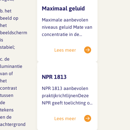
ergonomische
Maximaal geluid
beginselen.Arbobesluit:
b. het
Artikel 5.7 DefinitiesIn
beeld op
Maximale aanbevolen
deze afdeling wordt
het
niveaus geluid Mate van
verstaan onder:
beeldscherm
concentratie in de
beeldscherm: een
is
functie Geluidsniveau
alfanumeriek of grafisch
stabiel;
Geen 80 dB (A) Gering
Lees meer
scherm, ongeacht het
75 dB (A) Gemiddeld 55
c. de
gebruikte
dB (A) Hoog 35 dB (A)
luminantie
afbeeldingsprocédé;
Mate van communicatie
van of
beeldschermwerkplek:
NPR 1813
in de functie
het
het geheel dat bestaat
Geluidsniveau Geen 80…
contrast
NPR 1813 aanbevolen
uit
tussen
praktijkrichtlijnenDeze
beeldschermapparatuur,
de
NPR geeft toelichting op
in voorkomend geval
tekens
en aanwijzingen voor
voorzien…
en de
het verantwoord gebruik
Lees meer
achtergrond
van de NEN-EN 1335,