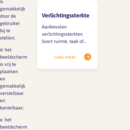
is
NEN-EN 527, NEN 2441
gemakkelijk
en NEN 2449
Verlichtingssterkte
door de
behandelde
gebruiker
kantoormeubelen.De
Aanbevolen
bij te
Praktijkrichtlijn NPR
verlichtingssterkten
stellen;
1813 is een toelichting
Soort ruimte, taak of
op genoemde normen
activiteit
d. het
en heeft tot doel aan te
Verlichtingssterkte in lux
beeldscherm
Lees meer
geven op welke wijze
Kantoren 300-500
is vrij te
‘goed zitten’…
Receptiebalie 300
plaatsen
Kantines, archieven,
en
technische ruimten 200
gemakkelijk
Bibliotheek, keuken of
verstelbaar
kassa 500 Magazijnen of
en
toiletten 100 Trappen
kantelbaar;
150…
e. het
beeldscherm