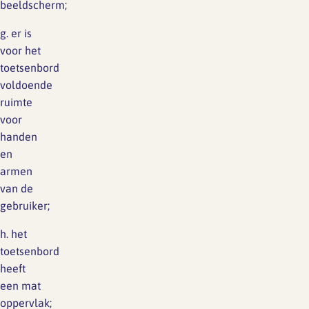
beeldscherm;
g. er is
voor het
toetsenbord
voldoende
ruimte
voor
handen
en
armen
van de
gebruiker;
h. het
toetsenbord
heeft
een mat
oppervlak;