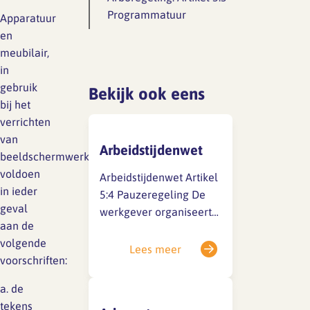
Lief en leed
Programmatuur
Apparatuur
Gedragscode
en
Branche analyse en
meubilair,
Vertrouwenspersoon
onderzoek
in
Handreikingen
gebruik
Bekijk ook eens
bij het
Rapport Arbeidszaken 2025
verrichten
Kantooromgeving
van
Rapport Arbeidszaken 2024
Arbeidstijdenwet
beeldschermwerk,
voldoen
Arbeidstijdenwet Artikel
Rapport Arbeidszaken 2023
Maatregelen
in ieder
5:4 Pauzeregeling De
Sectoranalyse
geval
werkgever organiseert
aan de
de arbeid van een
Jaarrapportage
volgende
jeugdige werknemer
Lees meer
Ontwerpsector 2025
voorschriften:
zodanig dat, indien hij
meer dan 4,5 uren
a. de
arbeid per dienst
Media en magazine
tekens