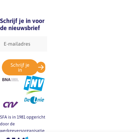
Schrijf je in voor
de nieuwsbrief
E-
mailadres
Schrijf je
in
SFA is in 1981 opgericht
door de
werkgeversorganisatie
BNA en de vakbonden