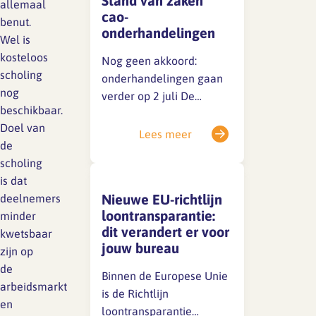
Stand van zaken
grond van de huidige
allemaal
cao-
cao.Excuus voor
benut.
onderhandelingen
eventuele verwarring.
Wel is
SFA magazine The Human
kosteloos
Factor
Nog geen akkoord:
scholing
onderhandelingen gaan
Boekentips
nog
verder op 2 juli De
beschikbaar.
huidige cao loopt tot 1 juli
Podcasttips
Doel van
2026. Achter de
Lees meer
de
schermen wordt
scholing
stevig onderhandeld,
is dat
maar er is tot nu toe nog
Nieuwe EU-richtlijn
deelnemers
geen akkoord bereikt.
loontransparantie:
minder
Vanwege de
dit verandert er voor
kwetsbaar
vertrouwelijkheid kunnen
jouw bureau
zijn op
we nu geen details delen,
de
maar we houden je op de
Binnen de Europese Unie
arbeidsmarkt
hoogte. 📌 Belangrijke…
is de Richtlijn
en
loontransparantie