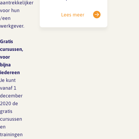
aantrekkelijker
(2023/970) vastgesteld.
voor hun
Het doel van deze
Lees meer
/een
richtlijn is om meer
werkgever.
inzicht te geven in
beloningen en daarmee
Gratis
de loonkloof tussen
cursussen,
mannen en vrouwen te
voor
dichten. Deze richtlijn
bijna
verplicht werkgevers tot
iedereen
grote openheid over
Je kunt
salarissen, zowel tijdens
vanaf 1
de sollicitatieprocedure
december
als tijdens…
2020 de
gratis
cursussen
en
trainingen