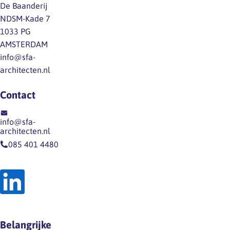
SLIM-regeling. Wat
De Baanderij
is er mogelijk? Deze
NDSM-Kade 7
subsidie is onder
1033 PG
meer bedoeld om
AMSTERDAM
een bedrijfsschool
info@sfa-
(in de
architecten.nl
architectenbranche
vaak in de vorm…
Contact
info@sfa-
architecten.nl
085 401 4480
Belangrijke