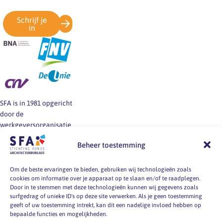
Schrijf je
in
SFA is in 1981 opgericht
door de
werkgeversorganisatie
BNA en de vakbonden
Beheer toestemming
FNV, CNV en De Unie.
SFA informeert en helpt
werkgevers en
Om de beste ervaringen te bieden, gebruiken wij technologieën zoals
cookies om informatie over je apparaat op te slaan en/of te raadplegen.
werknemers van
Door in te stemmen met deze technologieën kunnen wij gegevens zoals
architectenbureaus bij
surfgedrag of unieke ID's op deze site verwerken. Als je geen toestemming
vragen over
geeft of uw toestemming intrekt, kan dit een nadelige invloed hebben op
arbeidsvoorwaarden, -
bepaalde functies en mogelijkheden.