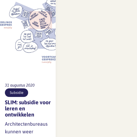
beschikbare
ontwikkeladviezen
voor dit tijdvak zijn
direct na
openstelling al
allemaal benut. Wel
is kosteloos scholing
nog beschikbaar.
Doel van de
scholing…
31 augustus 2020
Subsidie
SLIM: subsidie voor
leren en
ontwikkelen
Architectenbureaus
kunnen weer