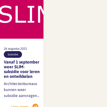
want met dat geld
hebben we extern
bureau CAOP
kunnen inschakelen,
om voor ons de
sectoranalyse uit…
26 augustus 2021
Subsidie
Vanaf 1 september
weer SLIM-
subsidie voor leren
en ontwikkelen
Architectenbureaus
kunnen weer
subsidie aanvragen
om leren en
Lees meer