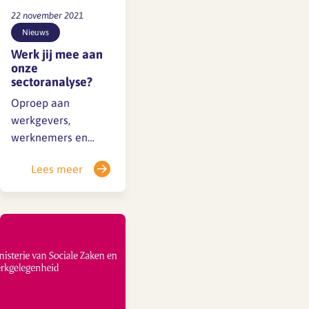
22 november 2021
Nieuws
Werk jij mee aan
onze
sectoranalyse?
Oproep aan
werkgevers,
werknemers en
zzp’ers in de
Lees meer
architectenbranche
Goed nieuws! SFA
heeft namens cao-
partijen subsidie
binnengehaald voor
een sectoranalyse in
de branche. Daar
zijn we blij mee