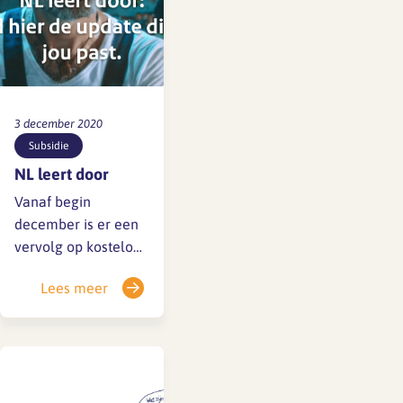
jaar- werkenden in…
3 december 2020
Subsidie
NL leert door
Vanaf begin
december is er een
vervolg op kosteloos
ontwikkeladvies en
Lees meer
scholing via de
subsidieregeling van
de rijksoverheid NL
Leert Door. NB: De
via de regeling