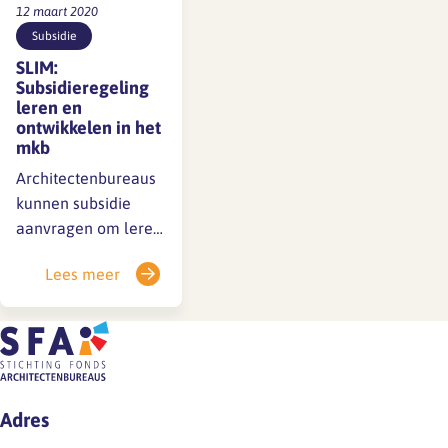
12 maart 2020
Subsidie
SLIM:
Subsidieregeling
leren en
ontwikkelen in het
mkb
Architectenbureaus
kunnen subsidie
aanvragen om leren
en ontwikkelen te
Lees meer
stimuleren. De
minister van Sociale
Zaken en
Werkgelegenheid
stelt jaarlijks € 48
miljoen beschikbaar
Adres
voorde zogeheten