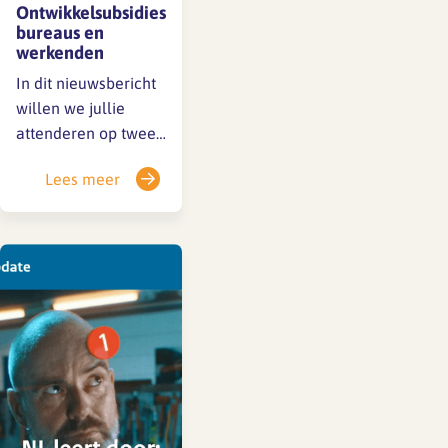
Ontwikkelsubsidies
bureaus en
werkenden
In dit nieuwsbericht
willen we jullie
attenderen op twee
op ontwikkeling
Lees meer
gerichte subsidies.
Allereerst is er de
SLIM-subsidie voor
bureaus: vanaf
morgen – dinsdag 2
maart, tot en met
woensdag 31 maart
– kan een bureau
weer een aanvraag
indienen. Daarnaast
kunnen – het hele