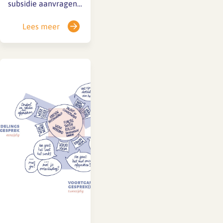
subsidie aanvragen
om leren en
Lees meer
ontwikkelen te
stimuleren. De
minister van Sociale
Zaken en
Werkgelegenheid
stelt jaarlijks € 48
miljoen beschikbaar
voor de zogeheten
SLIM-regeling. Vanaf
morgen, dinsdag 1
september wordt de
regeling weer
opengesteld voor
aanvragen. Wees er
snel bij! Waarvoor
is…