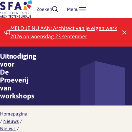
Doorgaan naar inhoud
Zoeken
Menu
MELD JE NU AAN: Architect van je eigen werk
2026 op woensdag 23 september
Uitnodiging
voor
De
Proeverij
van
workshops
Homepagina
/
Nieuws
/
Nieuws
/