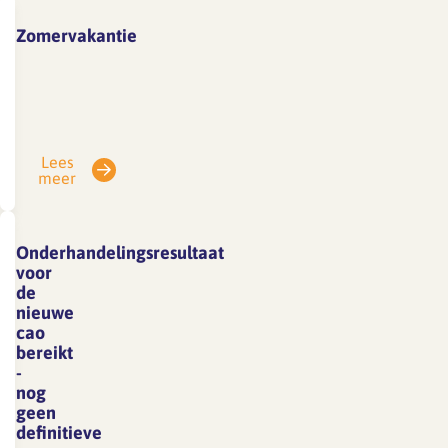
Zomervakantie
Vanwege
vakantie
is
SFA
Lees
gesloten
meer
van
3
tot
Onderhandelingsresultaat
en
voor
met
de
nieuwe
7
cao
augustus.
bereikt
E-
-
mails
nog
geen
die
definitieve
in