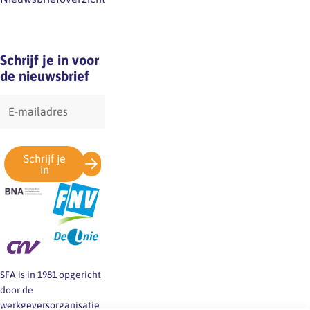
Schrijf je in voor
de nieuwsbrief
E-
mailadres
Schrijf je
in
SFA is in 1981 opgericht
door de
werkgeversorganisatie