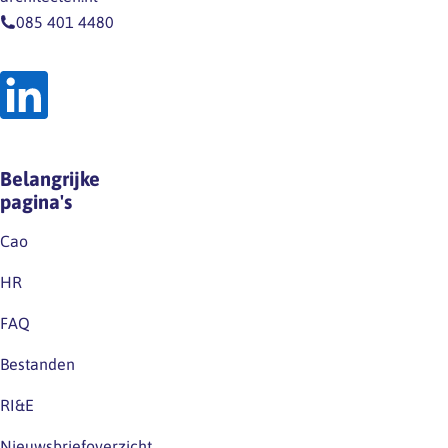
website
op
085 401 4480
en
grond
op
van
LinkedIn.Houd
de
deze
wet
kanalen
noch
dus
op
Belangrijke
zeker
grond
pagina's
in…
van
de
Cao
huidige
HR
cao.Excuus
voor
FAQ
eventuele
Bestanden
verwarring.
RI&E
Nieuwsbriefoverzicht