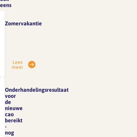
eens
Zomervakantie
Vanwege
vakantie
is
SFA
Lees
gesloten
meer
van
3
tot
Onderhandelingsresultaat
en
voor
met
de
nieuwe
7
cao
augustus.
bereikt
E-
-
mails
nog