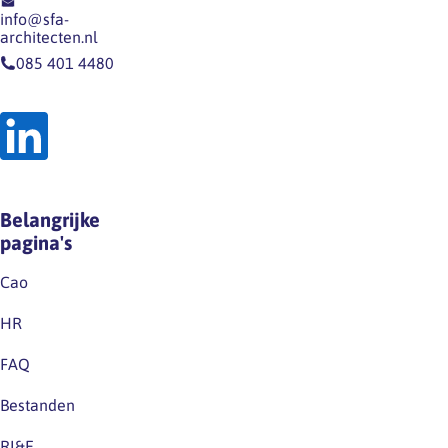
op
dergelijk
info@sfa-
onze
recht
architecten.nl
website
op
085 401 4480
en
grond
op
van
LinkedIn.Houd
de
deze
wet
kanalen
noch
dus
op
Belangrijke
zeker
grond
pagina's
in…
van
de
Cao
huidige
HR
cao.Excuus
voor
FAQ
eventuele
Bestanden
verwarring.
RI&E