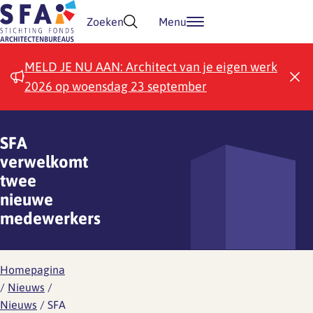
Doorgaan naar inhoud
Zoeken
Menu
MELD JE NU AAN: Architect van je eigen werk
2026 op woensdag 23 september
SFA
verwelkomt
twee
nieuwe
medewerkers
Homepagina
/
Nieuws
/
Nieuws
/
SFA