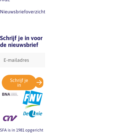
Nieuwsbriefoverzicht
Schrijf je in voor
de nieuwsbrief
E-
mailadres
Schrijf je
in
SFA is in 1981 opgericht