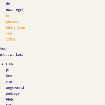
de
maatregel
in
gesprek
bij signalen
van
stress
.
Voor
medewerkers
Heb
je
last
van
ongewenst
gedrag?
Meld