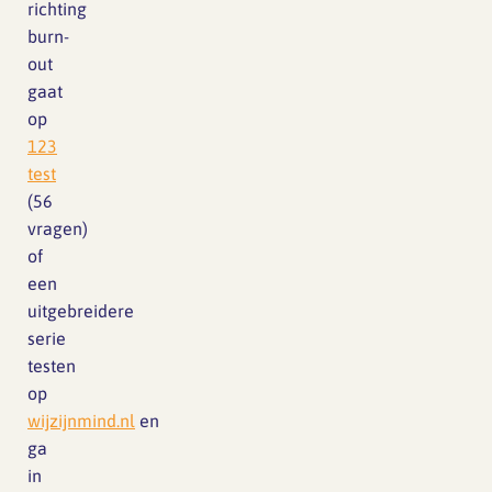
richting
burn-
out
gaat
op
123
test
(56
vragen)
of
een
uitgebreidere
serie
testen
op
wijzijnmind.nl
en
ga
in