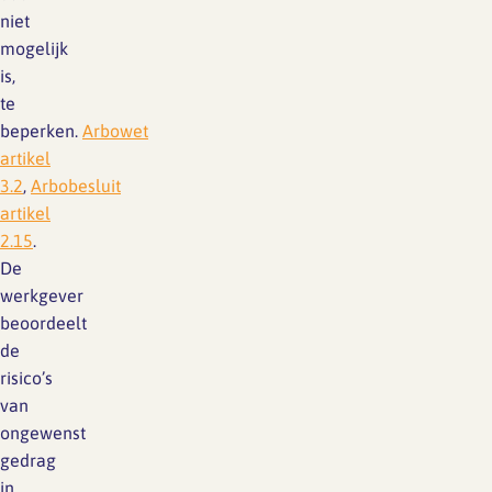
niet
mogelijk
is,
te
beperken.
Arbowet
artikel
3.2
,
Arbobesluit
artikel
2.15
.
De
werkgever
beoordeelt
de
risico’s
van
ongewenst
gedrag
in