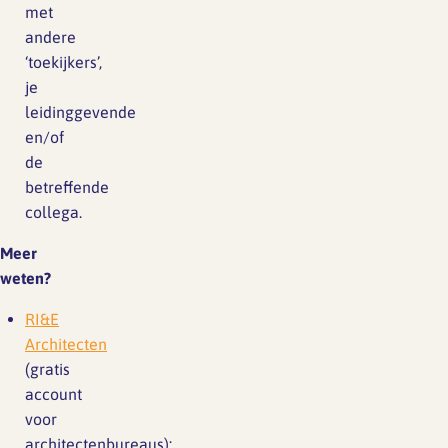
met
andere
‘toekijkers’,
je
leidinggevende
en/of
de
betreffende
collega.
Meer
weten?
RI&E
Architecten
(gratis
account
voor
architectenbureaus);