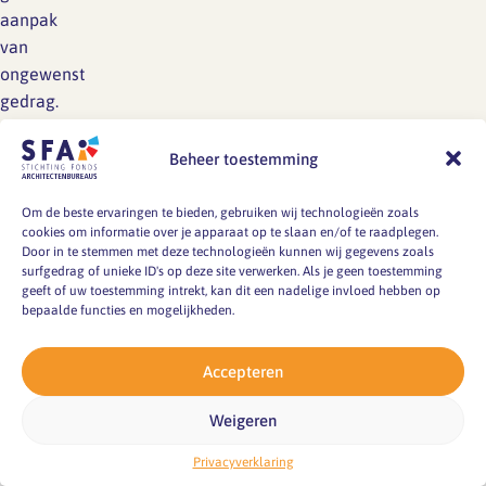
aanpak
van
ongewenst
gedrag.
Beheer toestemming
Om de beste ervaringen te bieden, gebruiken wij technologieën zoals
cookies om informatie over je apparaat op te slaan en/of te raadplegen.
Door in te stemmen met deze technologieën kunnen wij gegevens zoals
surfgedrag of unieke ID's op deze site verwerken. Als je geen toestemming
Adres
geeft of uw toestemming intrekt, kan dit een nadelige invloed hebben op
bepaalde functies en mogelijkheden.
De Baanderij
NDSM-Kade 7
Accepteren
1033 PG
AMSTERDAM
Weigeren
info@sfa-
Privacyverklaring
architecten.nl