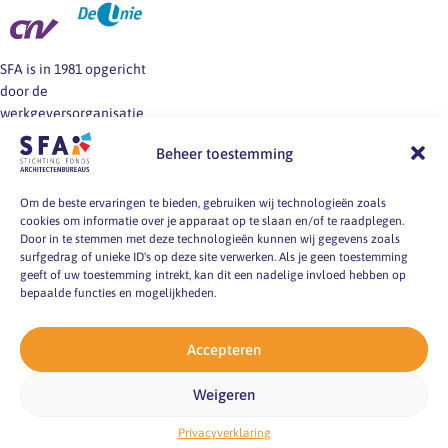
SFA is in 1981 opgericht
door de
werkgeversorganisatie
BNA en de vakbonden
Beheer toestemming
FNV, CNV en De Unie.
SFA informeert en helpt
werkgevers en
Om de beste ervaringen te bieden, gebruiken wij technologieën zoals
cookies om informatie over je apparaat op te slaan en/of te raadplegen.
werknemers van
Door in te stemmen met deze technologieën kunnen wij gegevens zoals
architectenbureaus bij
surfgedrag of unieke ID's op deze site verwerken. Als je geen toestemming
vragen over
geeft of uw toestemming intrekt, kan dit een nadelige invloed hebben op
arbeidsvoorwaarden, -
bepaalde functies en mogelijkheden.
markt en -
omstandigheden.
Accepteren
pyright 2026
Weigeren
ting Fonds
itectenbureaus
acy verklaring
emap
Privacyverklaring