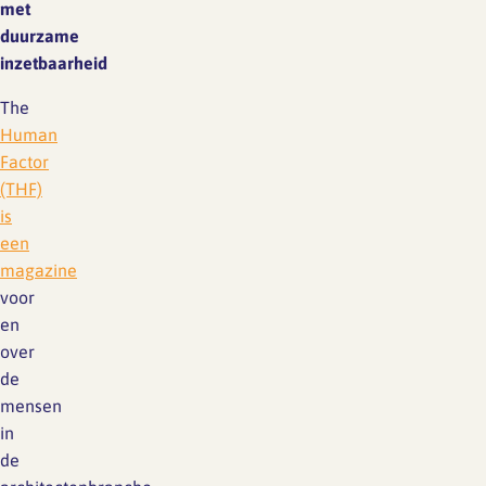
met
duurzame
inzetbaarheid
The
Human
Factor
(THF)
is
een
magazine
voor
en
over
de
mensen
in
de