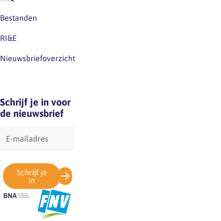
eventuele
Bestanden
verwarring.
RI&E
Nieuwsbriefoverzicht
Schrijf je in voor
de nieuwsbrief
E-
mailadres
Schrijf je
in