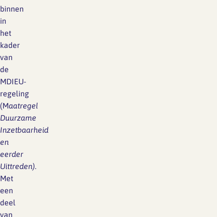
binnen
in
het
kader
van
de
MDIEU-
regeling
(M
aatregel
Duurzame
Inzetbaarheid
en
eerder
Uittreden)
.
Met
een
deel
van