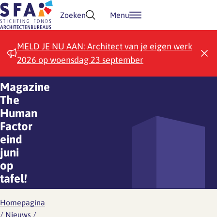
Doorgaan naar inhoud
Zoeken
Menu
MELD JE NU AAN: Architect van je eigen werk
2026 op woensdag 23 september
Magazine
The
Human
Factor
eind
juni
op
tafel!
Homepagina
/
Nieuws
/