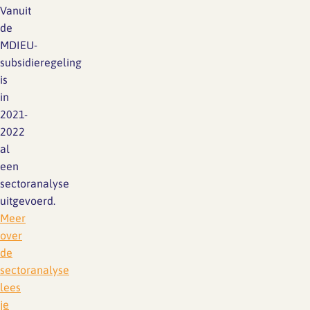
Vanuit
de
MDIEU-
subsidieregeling
is
in
2021-
2022
al
een
sectoranalyse
uitgevoerd.
Meer
over
de
sectoranalyse
lees
je