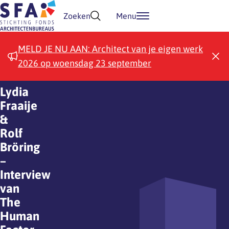
Doorgaan naar inhoud
Zoeken
Menu
MELD JE NU AAN: Architect van je eigen werk
2026 op woensdag 23 september
Lydia
Fraaije
&
Rolf
Bröring
–
Interview
van
The
Human