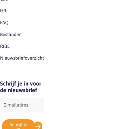
huidige
HR
cao.Excuus
voor
FAQ
eventuele
Bestanden
verwarring.
RI&E
Nieuwsbriefoverzicht
Schrijf je in voor
de nieuwsbrief
E-
mailadres
Schrijf je