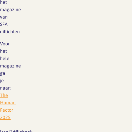
het
magazine
van
SFA
uitlichten.
Voor
het
hele
magazine
ga
je
naar:
The
Human
Factor
2025