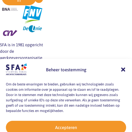
in
SFA is in 1981 opgericht
door de
werkgeversorganisatie
BNA en de vakbonden
Beheer toestemming
FNV, CNV en De Unie.
SFA informeert en helpt
werkgevers en
Om de beste ervaringen te bieden, gebruiken wij technologieën zoals
cookies om informatie over je apparaat op te slaan en/of te raadplegen.
werknemers van
Door in te stemmen met deze technologieën kunnen wij gegevens zoals
architectenbureaus bij
surfgedrag of unieke ID's op deze site verwerken. Als je geen toestemming
vragen over
geeft of uw toestemming intrekt, kan dit een nadelige invloed hebben op
arbeidsvoorwaarden, -
bepaalde functies en mogelijkheden.
markt en -
omstandigheden.
Accepteren