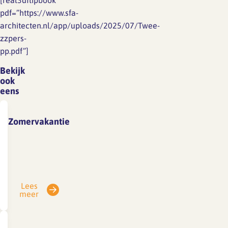
[real3dflipbook
pdf=”https://www.sfa-
architecten.nl/app/uploads/2025/07/Twee-
zzpers-
pp.pdf”]
Bekijk
ook
eens
Zomervakantie
Vanwege
vakantie
is
SFA
Lees
gesloten
meer
van
3
tot