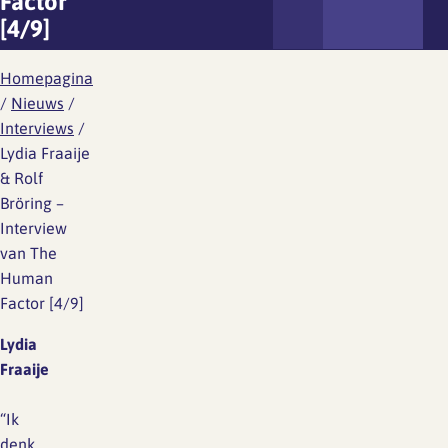
Factor
[4/9]
Homepagina
/
Nieuws
/
Interviews
/
Lydia Fraaije
& Rolf
Bröring –
Interview
van The
Human
Factor [4/9]
Lydia
Fraaije
“Ik
denk