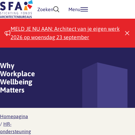
Doorgaan naar inhoud
Zoeken
Menu
MELD JE NU AAN: Architect van je eigen werk
2026 op woensdag 23 september
Why
Workplace
Wellbeing
Matters
Homepagina
/
HR-
ondersteuning