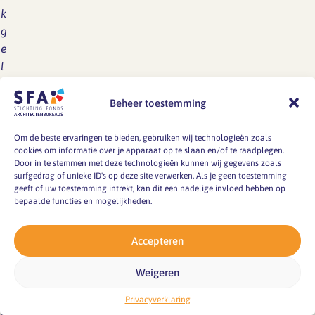
k
g
e
l
u
k.
Beheer toestemming
G
Om de beste ervaringen te bieden, gebruiken wij technologieën zoals
cookies om informatie over je apparaat op te slaan en/of te raadplegen.
e
Door in te stemmen met deze technologieën kunnen wij gegevens zoals
o
surfgedrag of unieke ID's op deze site verwerken. Als je geen toestemming
r
geeft of uw toestemming intrekt, kan dit een nadelige invloed hebben op
bepaalde functies en mogelijkheden.
g
e
Accepteren
W
a
Weigeren
r
d
Privacyverklaring
is