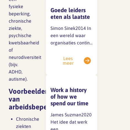
fysieke
het magazine niet
Goede leiders
beperking,
ontvangen? Je kunt
eten als laatste
SFA magazine The Human
chronische
het magazine
Factor
ziekte,
onderin lezen en
Simon Sinek2014 In
psychische
dowloaden: Wil je
een wereld waar
Boekentips
kwetsbaarheid
het magazine liever
organisaties continu
Podcasttips
of
thuis ontvangen?
onder druk staan
neurodiversiteit
Vraag dan via de
om te presteren,
Lees
meer
(bijv.
link hieronder het…
biedt dit boek een
ADHD,
inspirerende visie
autisme).
op leiderschap en
organisatiecultuur.
Work a history
Voorbeelden
Het pleit voor het
of how we
van
creëren van een
spend our time
arbeidsbeperkingen
veilige
James Suzman2020
werkomgeving
Chronische
Het idee dat werk
waarin
ziekten
een
medewerkers