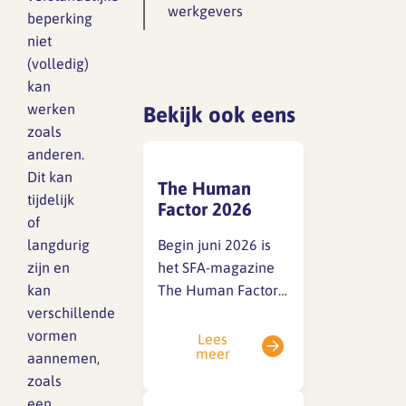
Lief en leed
werkgevers
beperking
Gedragscode
niet
(volledig)
Branche analyse en
Vertrouwenspersoon
kan
onderzoek
werken
Bekijk ook eens
Handreikingen
zoals
Rapport Arbeidszaken 2025
anderen.
Kantooromgeving
Dit kan
The Human
Rapport Arbeidszaken 2024
tijdelijk
Factor 2026
of
Rapport Arbeidszaken 2023
Maatregelen
langdurig
Begin juni 2026 is
zijn en
het SFA-magazine
Sectoranalyse
kan
The Human Factor
Jaarrapportage
verschillende
2026 (THF)
Ontwerpsector 2025
vormen
verstuurd aan
Lees
meer
aannemen,
architectenbureaus
zoals
en verwante
Media en magazine
een
organisaties.Heb je