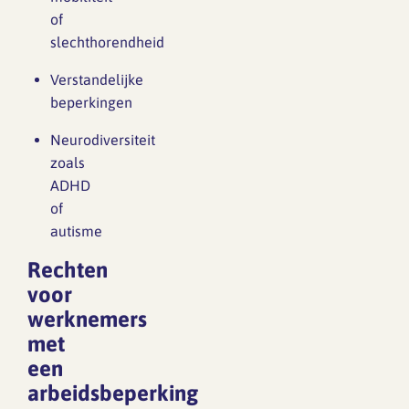
of
opgaven.
slechthorendheid
Klimaatverandering,
woningbouw,
Verstandelijke
biodiversiteit en
beperkingen
sociale
vraagstukken
Neurodiversiteit
vragen om een
zoals
integrale
ADHD
benadering van de
of
leefomgeving.
autisme
Tegelijk laat de
Rechten
rapportage zien dat
voor
een nieuwe
werknemers
generatie
met
ontwerpers
klaarstaat om
een
hieraan bij te
arbeidsbeperking
dragen: