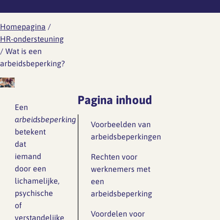
Werknemersreis 6 fasen
Wat is er aan de hand
Ontwikkeling
Aanvragen RI&E account
Modelcontracten
Homepagina
/
Wat kun je doen
HR-ondersteuning
Personeelshandboek
/
Wat is een
Wetgeving
arbeidsbeperking?
Gezondheid en arbo
Toetsing
HR jaarplan
Werkdruk
Pagina inhoud
Verzuim en verlof
Een
Verlof
arbeidsbeperking
Voorbeelden van
Wat is er aan de hand
betekent
Overzicht regelingen
arbeidsbeperkingen
dat
vakantie-uren
Wat kun je doen
iemand
Rechten voor
door een
Ziekte en vakantie
Wetgeving
werknemers met
lichamelijke,
een
Overzicht regelingen cao-
psychische
arbeidsbeperking
Ongewenst gedrag
verlof
of
Voordelen voor
verstandelijke