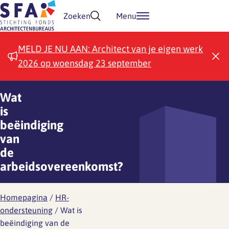
Doorgaan naar inhoud
Zoeken
Menu
MELD JE NU AAN: Architect van je eigen werk
2026 op woensdag 23 september
Wat
is
beëindiging
van
de
arbeidsovereenkomst?
Homepagina
/
HR-
ondersteuning
/
Wat is
beëindiging van de