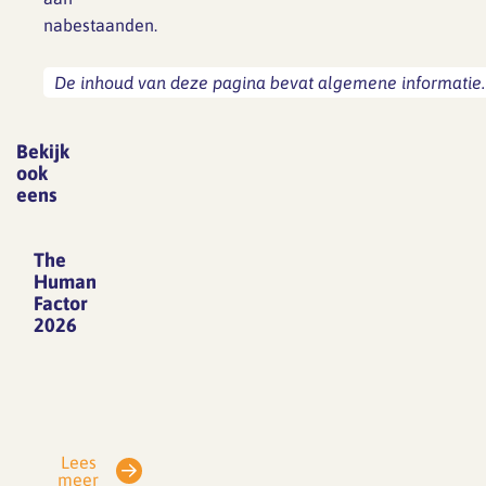
nabestaanden.
De inhoud van deze pagina bevat algemene informatie. 
Bekijk
ook
eens
The
Human
Factor
2026
Begin
juni
2026
is
Lees
het
meer