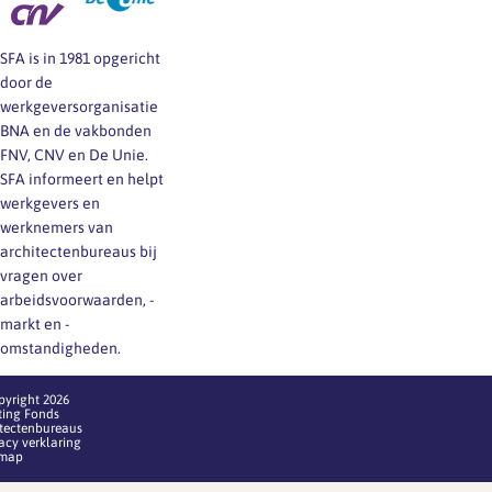
SFA is in 1981 opgericht
door de
werkgeversorganisatie
BNA en de vakbonden
FNV, CNV en De Unie.
SFA informeert en helpt
werkgevers en
werknemers van
architectenbureaus bij
vragen over
arbeidsvoorwaarden, -
markt en -
omstandigheden.
pyright 2026
ting Fonds
itectenbureaus
acy verklaring
emap