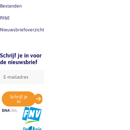
Bestanden
klaarstaat
om
RI&E
hieraan
bij
Nieuwsbriefoverzicht
te
dragen:
maatschappelijk…
Schrijf je in voor
de nieuwsbrief
E-
mailadres
Schrijf je
in