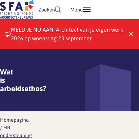
Doorgaan naar inhoud
Zoeken
Menu
MELD JE NU AAN: Architect van je eigen werk
2026 op woensdag 23 september
Wat
is
arbeidsethos?
Homepagina
/
HR-
ondersteuning