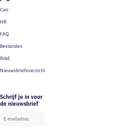
zien
Work:
dat
Cao
A…
een
HR
nieuwe
generatie
FAQ
ontwerpers
Bestanden
klaarstaat
om
RI&E
hieraan
bij
Nieuwsbriefoverzicht
te
dragen:
maatschappelijk…
Schrijf je in voor
de nieuwsbrief
E-
mailadres