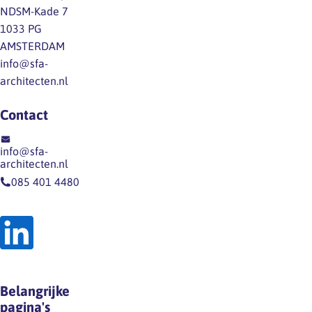
Klimaatverandering,
NDSM-Kade 7
creativiteit
eigenlijk
woningbouw,
1033 PG
en
zoveel
biodiversiteit
AMSTERDAM
innovatie
als
en
info@sfa-
cruciaal…
we
sociale
architecten.nl
doen?
vraagstukken
En
vragen
Contact
hoe
om
is
een
info@sfa-
onze
integrale
architecten.nl
verhouding
benadering
085 401 4480
tot
van
werk
de
door
leefomgeving.
de
Tegelijk
geschiedenis
laat
heen
de
Belangrijke
veranderd?
rapportage
pagina's
In