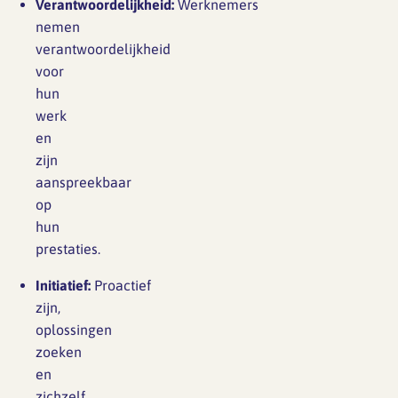
Verantwoordelijkheid:
Werknemers
nemen
verantwoordelijkheid
voor
hun
werk
en
zijn
aanspreekbaar
op
hun
prestaties.
Initiatief:
Proactief
zijn,
oplossingen
zoeken
en
zichzelf