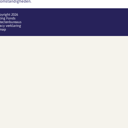
omstandigheden.
pyright 2026
ting Fonds
itectenbureaus
acy verklaring
emap