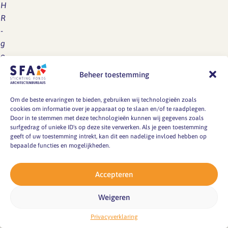
H
R
-
g
o
e
Beheer toestemming
r
o
Om de beste ervaringen te bieden, gebruiken wij technologieën zoals
e
cookies om informatie over je apparaat op te slaan en/of te raadplegen.
Door in te stemmen met deze technologieën kunnen wij gegevens zoals
e
surfgedrag of unieke ID's op deze site verwerken. Als je geen toestemming
n
geeft of uw toestemming intrekt, kan dit een nadelige invloed hebben op
p
bepaalde functies en mogelijkheden.
r
o
Accepteren
f
e
Weigeren
s
Privacyverklaring
s