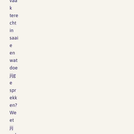
vaa
generatie
k
ontwerpers
tere
klaarstaat om
cht
hieraan bij te
in
dragen:
saai
maatschappelijk…
e
en
wat
doe
jijg
e
spr
ekk
en?
We
et
jij