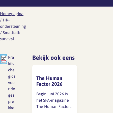
Werknemersreis 6 fasen
Wat is er aan de hand
Ontwikkeling
Aanvragen RI&E account
Modelcontracten
Homepagina
Wat kun je doen
/
HR-
Personeelshandboek
ondersteuning
Wetgeving
/
Smalltalk
Gezondheid en arbo
Toetsing
HR jaarplan
survival
Werkdruk
Verzuim en verlof
Bekijk ook eens
Pra
Verlof
ktis
Wat is er aan de hand
Overzicht regelingen
che
vakantie-uren
Wat kun je doen
gids
The Human
voo
Factor 2026
Ziekte en vakantie
Wetgeving
r de
Begin juni 2026 is
ges
Overzicht regelingen cao-
het SFA-magazine
pre
Ongewenst gedrag
verlof
The Human Factor
kke
2026 (THF)