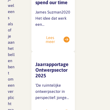
creëren van een
spend our time
wel
veilige
een
James Suzman2020
werkomgeving
SFA magazine The Human
s
Het idee dat werk
waarin
Factor
als
een
medewerkers
of
vanzelfsprekend
elkaar vertrouwen
Boekentips
je
onderdeel is van
en samenwerken.
Lees
meer
Podcasttips
aan
het menselijk leven
Voor
het
lijkt zo logisch dat
architectenbureaus,
bell
we er zelden bij
waar creativiteit en
en
stilstaan. Maar
innovatie cruciaal…
Jaarrapportage
ben
waarom werken we
Ontwerpsector
t
eigenlijk zoveel als
2025
om
we doen? En hoe is
een
‘De ruimtelijke
onze verhouding tot
ver
ontwerpsector in
werk door de
plic
perspectief: jonge
geschiedenis heen
ht
ontwerpers in
veranderd? In Work:
pra
beeld’.De