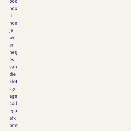
ook
noo
it
hoe
je
we
er
netj
es
van
die
klet
sgr
age
coll
ega
afk
omt