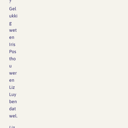
?
Gel
ukki
g
wet
en
Iris
Pos
tho
u
wer
en
Liz
Luy
ben
dat
wel.
Liz