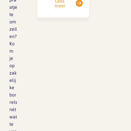
A…
Lees
meer
atje
ruimtelijke
te
ontwerpsector staat
om
voor grote
zeil
maatschappelijke
en?
opgaven.
Ko
Klimaatverandering,
m
woningbouw,
je
biodiversiteit en
op
sociale
zak
vraagstukken
elij
vragen om een
ke
integrale
bor
benadering van de
rels
leefomgeving.
nét
Tegelijk laat de
wat
rapportage zien dat
te
een nieuwe