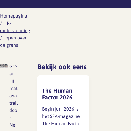
Werknemersreis 6 fasen
Wat is er aan de hand
Ontwikkeling
Aanvragen RI&E account
Modelcontracten
Homepagina
Wat kun je doen
/
HR-
Personeelshandboek
ondersteuning
Wetgeving
/
Lopen over
Gezondheid en arbo
Toetsing
HR jaarplan
de grens
Werkdruk
Verzuim en verlof
Bekijk ook eens
Gre
Verlof
at
Wat is er aan de hand
Overzicht regelingen
Hi
vakantie-uren
Wat kun je doen
mal
The Human
aya
Factor 2026
Ziekte en vakantie
Wetgeving
trail
Begin juni 2026 is
doo
Overzicht regelingen cao-
het SFA-magazine
r
Ongewenst gedrag
verlof
The Human Factor
Ne
2026 (THF)