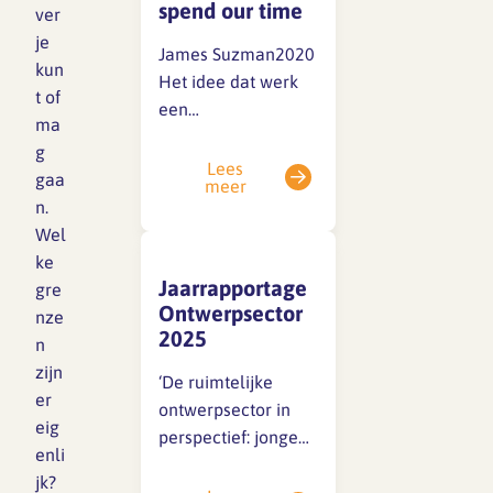
creëren van een
spend our time
ver
veilige
je
James Suzman2020
werkomgeving
SFA magazine The Human
kun
Het idee dat werk
waarin
Factor
t of
een
medewerkers
ma
vanzelfsprekend
elkaar vertrouwen
Boekentips
g
onderdeel is van
en samenwerken.
Lees
gaa
meer
Podcasttips
het menselijk leven
Voor
n.
lijkt zo logisch dat
architectenbureaus,
Wel
we er zelden bij
waar creativiteit en
ke
stilstaan. Maar
innovatie cruciaal…
Jaarrapportage
gre
waarom werken we
Ontwerpsector
nze
eigenlijk zoveel als
2025
n
we doen? En hoe is
zijn
‘De ruimtelijke
onze verhouding tot
er
ontwerpsector in
werk door de
eig
perspectief: jonge
geschiedenis heen
enli
ontwerpers in
veranderd? In Work:
jk?
beeld’.De