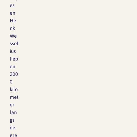
generatie
es
ontwerpers
en
klaarstaat om
He
hieraan bij te
nk
dragen:
We
maatschappelijk…
ssel
ius
liep
en
200
0
kilo
met
er
lan
gs
de
gre