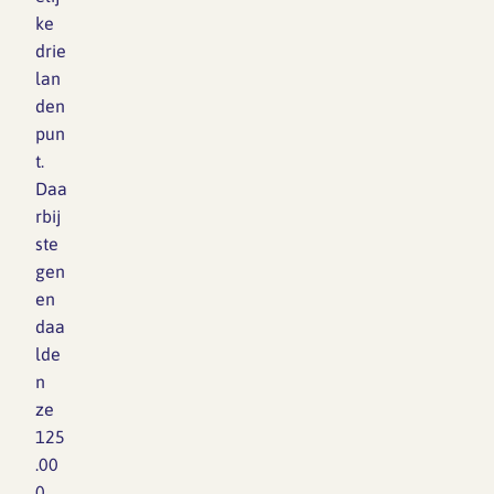
ke
drie
lan
den
pun
t.
Daa
rbij
ste
gen
en
daa
lde
n
ze
125
.00
0