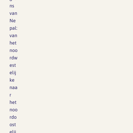
ns
van
Ne
pal:
van
het
noo
rdw
est
elij
ke
naa
r
het
noo
rdo
ost
elij