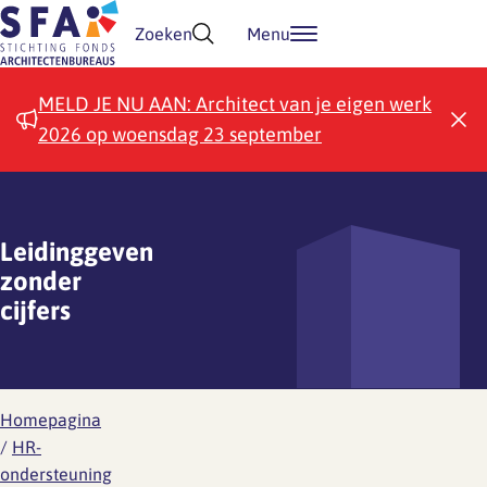
Doorgaan naar inhoud
Zoeken
Menu
MELD JE NU AAN: Architect van je eigen werk
2026 op woensdag 23 september
Leidinggeven
zonder
cijfers
Homepagina
/
HR-
ondersteuning