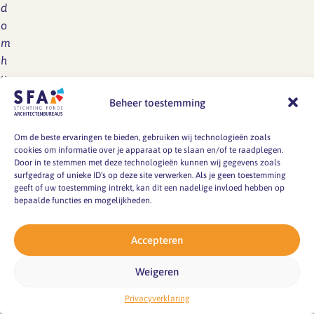
d
o
m
h
u
n
Beheer toestemming
p
r
Om de beste ervaringen te bieden, gebruiken wij technologieën zoals
a
cookies om informatie over je apparaat op te slaan en/of te raadplegen.
Door in te stemmen met deze technologieën kunnen wij gegevens zoals
k
surfgedrag of unieke ID's op deze site verwerken. Als je geen toestemming
ti
geeft of uw toestemming intrekt, kan dit een nadelige invloed hebben op
s
bepaalde functies en mogelijkheden.
c
h
Accepteren
e
e
Weigeren
n
Privacyverklaring
m