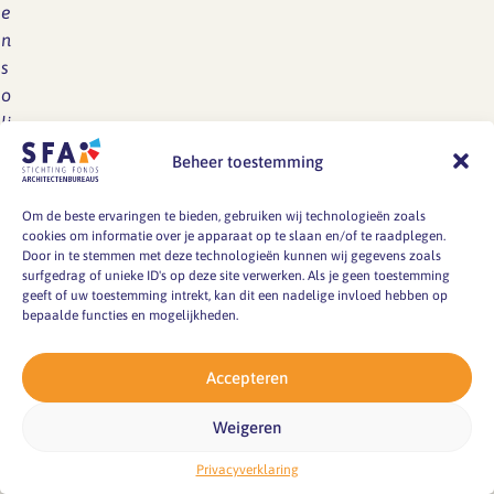
e
n
s
o
li
d
Beheer toestemming
e
t
Om de beste ervaringen te bieden, gebruiken wij technologieën zoals
h
cookies om informatie over je apparaat op te slaan en/of te raadplegen.
Door in te stemmen met deze technologieën kunnen wij gegevens zoals
e
surfgedrag of unieke ID's op deze site verwerken. Als je geen toestemming
o
geeft of uw toestemming intrekt, kan dit een nadelige invloed hebben op
r
bepaalde functies en mogelijkheden.
e
ti
Accepteren
s
c
Weigeren
h
Privacyverklaring
f