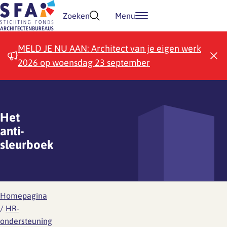
Doorgaan naar inhoud
Zoeken
Menu
MELD JE NU AAN: Architect van je eigen werk
2026 op woensdag 23 september
Het
anti-
sleurboek
Homepagina
/
HR-
ondersteuning