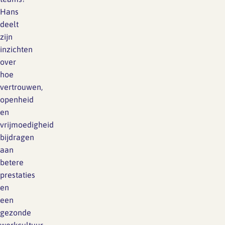
Hans
deelt
zijn
inzichten
over
hoe
vertrouwen,
openheid
en
vrijmoedigheid
bijdragen
aan
betere
prestaties
en
een
gezonde