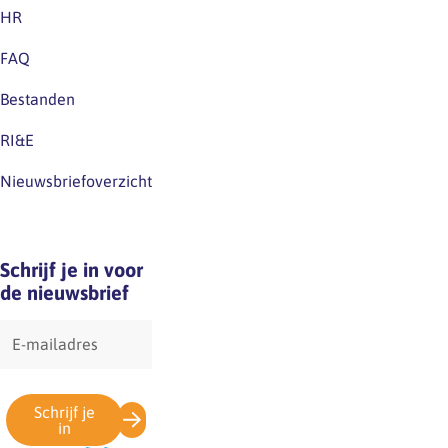
een
HR
nieuwe
generatie
FAQ
ontwerpers
Bestanden
klaarstaat
om
RI&E
hieraan
bij
Nieuwsbriefoverzicht
te
dragen:
maatschappelijk…
Schrijf je in voor
de nieuwsbrief
E-
mailadres
Schrijf je
in