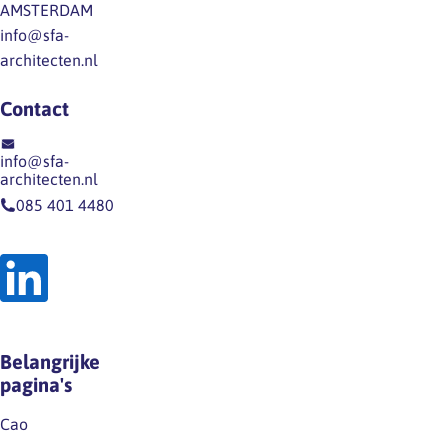
AMSTERDAM
innovatie
als
en
info@sfa-
cruciaal…
we
sociale
architecten.nl
doen?
vraagstukken
En
vragen
Contact
hoe
om
is
een
info@sfa-
onze
integrale
architecten.nl
verhouding
benadering
085 401 4480
tot
van
werk
de
door
leefomgeving.
de
Tegelijk
geschiedenis
laat
heen
de
Belangrijke
veranderd?
rapportage
pagina's
In
zien
Work:
dat
Cao
A…