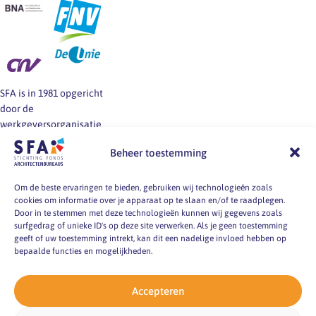
SFA is in 1981 opgericht
door de
werkgeversorganisatie
BNA en de vakbonden
Beheer toestemming
FNV, CNV en De Unie.
SFA informeert en helpt
werkgevers en
Om de beste ervaringen te bieden, gebruiken wij technologieën zoals
cookies om informatie over je apparaat op te slaan en/of te raadplegen.
werknemers van
Door in te stemmen met deze technologieën kunnen wij gegevens zoals
architectenbureaus bij
surfgedrag of unieke ID's op deze site verwerken. Als je geen toestemming
vragen over
geeft of uw toestemming intrekt, kan dit een nadelige invloed hebben op
arbeidsvoorwaarden, -
bepaalde functies en mogelijkheden.
markt en -
omstandigheden.
Accepteren
pyright 2026