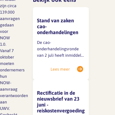
Lief en leed
zijn circa
Gedragscode
139.000
aanvragen
Branche analyse en
Stand van zaken
Vertrouwenspersoon
onderzoek
gedaan
cao-
voor
Handreikingen
onderhandelingen
NOW
De cao-
Rapport Arbeidszaken 2025
1.0.
Kantooromgeving
onderhandelingsronde
Vanaf 7
Rapport Arbeidszaken 2024
van 2 juli heeft inmiddels
oktober
plaatsgevonden. De
moeten
Rapport Arbeidszaken 2023
Maatregelen
sociale partners zijn nog
Lees meer
ondernemers
niet tot een akkoord
hun
Sectoranalyse
gekomen, maar de
NOW-
gesprekken zijn in volle
Jaarrapportage
aanvraag
Rectificatie in de
gang. Zodra er iets te
Ontwerpsector 2025
verantwoorden
nieuwsbrief van 23
melden is, delen we dat
aan
juni -
direct via een nieuwsitem
UWV.
reiskostenvergoeding
Media en magazine
op onze website en op
Gecheckt