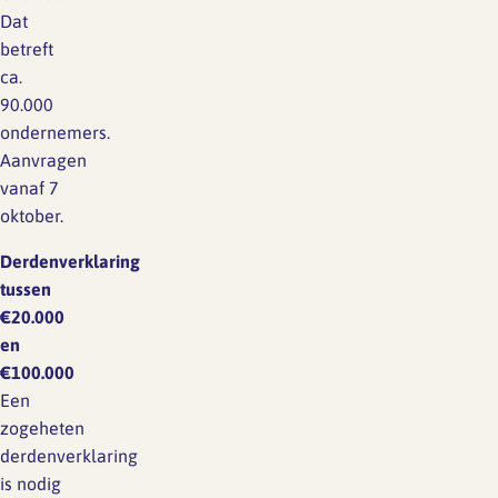
grote openheid over
Dat
salarissen, zowel tijdens
betreft
de sollicitatieprocedure
ca.
als tijdens…
90.000
ondernemers.
Aanvragen
vanaf 7
oktober.
Derdenverklaring
tussen
€20.000
en
€100.000
Een
zogeheten
derdenverklaring
is nodig