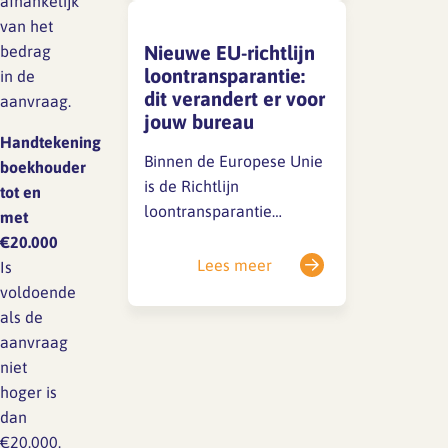
afhankelijk
stevig onderhandeld,
van het
maar er is tot nu toe nog
Nieuwe EU-richtlijn
bedrag
geen akkoord bereikt.
loontransparantie:
in de
Vanwege de
dit verandert er voor
aanvraag.
vertrouwelijkheid kunnen
jouw bureau
we nu geen details delen,
Handtekening
maar we houden je op de
Binnen de Europese Unie
boekhouder
hoogte. 📌 Belangrijke…
is de Richtlijn
tot en
loontransparantie
met
(2023/970) vastgesteld.
€20.000
Het doel van deze
Lees meer
Is
richtlijn is om meer
voldoende
inzicht te geven in
als de
beloningen en daarmee
aanvraag
de loonkloof tussen
niet
mannen en vrouwen te
hoger is
dichten. Deze richtlijn
dan
verplicht werkgevers tot
€20.000.