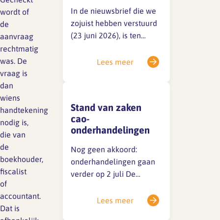
LinkedIn.Houd deze
In de nieuwsbrief die we
wordt of
kanalen dus zeker in…
zojuist hebben verstuurd
de
SFA magazine The Human
(23 juni 2026), is ten
aanvraag
Factor
onrechte het volgende
rechtmatig
opgenomen: Dit is onjuist,
was. De
Lees meer
Boekentips
werknemers hebben niet
vraag is
Podcasttips
een dergelijk recht op
dan
grond van de wet noch op
wiens
Stand van zaken
grond van de huidige
handtekening
cao-
cao.Excuus voor
nodig is,
onderhandelingen
eventuele verwarring.
die van
de
Nog geen akkoord:
boekhouder,
onderhandelingen gaan
fiscalist
verder op 2 juli De
of
huidige cao loopt tot 1 juli
accountant.
2026. Achter de
Lees meer
Dat is
schermen wordt