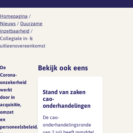
Werknemersreis 6 fasen
Wat is er aan de hand
Ontwikkeling
Aanvragen RI&E account
Modelcontracten
Homepagina
/
Wat kun je doen
Nieuws
/
Duurzame
Personeelshandboek
inzetbaarheid
/
Wetgeving
Collegiale in- &
Gezondheid en arbo
Toetsing
HR jaarplan
uitleenovereenkomst
Werkdruk
Verzuim en verlof
Bekijk ook eens
De
Verlof
Corona-
Wat is er aan de hand
Overzicht regelingen
onzekerheid
vakantie-uren
Wat kun je doen
werkt
Stand van zaken
door in
cao-
Ziekte en vakantie
Wetgeving
acquisitie,
onderhandelingen
omzet
Overzicht regelingen cao-
De cao-
en
Ongewenst gedrag
verlof
onderhandelingsronde
personeelsbeleid.
van 2 juli heeft inmiddels