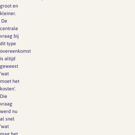
groot en
kleiner.
De
centrale
vraag bij
dit type
overeenkomst
is altijd
geweest
‘wat
moet het
kosten’.
Die
vraag
werd nu
al snel
‘wat
mag het