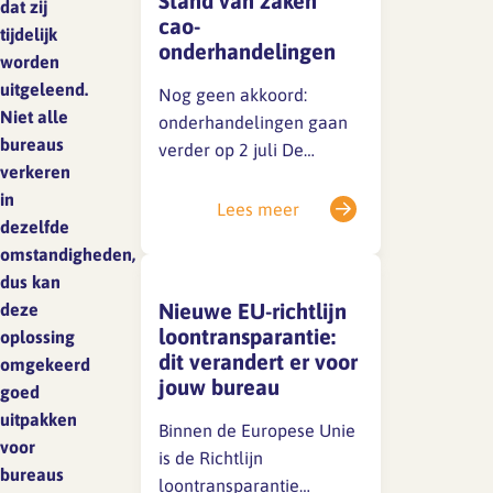
Stand van zaken
grond van de huidige
dat zij
cao-
cao.Excuus voor
tijdelijk
onderhandelingen
eventuele verwarring.
worden
SFA magazine The Human
uitgeleend.
Factor
Nog geen akkoord:
Niet alle
onderhandelingen gaan
Boekentips
bureaus
verder op 2 juli De
verkeren
huidige cao loopt tot 1 juli
Podcasttips
in
2026. Achter de
Lees meer
dezelfde
schermen wordt
omstandigheden,
stevig onderhandeld,
dus kan
maar er is tot nu toe nog
Nieuwe EU-richtlijn
deze
geen akkoord bereikt.
loontransparantie:
oplossing
Vanwege de
dit verandert er voor
omgekeerd
vertrouwelijkheid kunnen
jouw bureau
goed
we nu geen details delen,
uitpakken
maar we houden je op de
Binnen de Europese Unie
voor
hoogte. 📌 Belangrijke…
is de Richtlijn
bureaus
loontransparantie