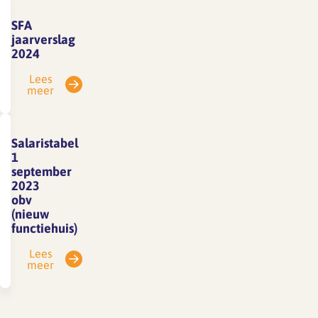
SFA
jaarverslag
2024
Lees
meer
Salaristabel
1
september
2023
obv
(nieuw
functiehuis)
Lees
meer