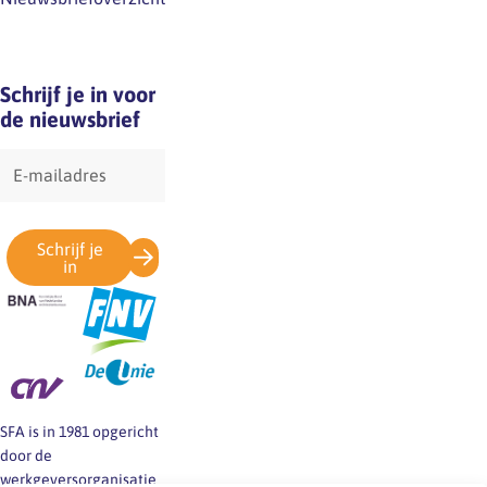
Schrijf je in voor
de nieuwsbrief
E-
mailadres
Schrijf je
in
SFA is in 1981 opgericht
door de
werkgeversorganisatie