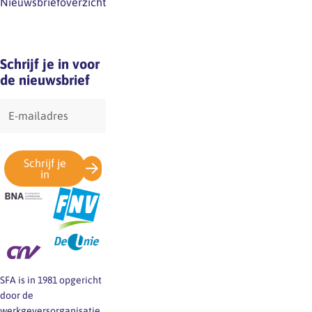
Nieuwsbriefoverzicht
Schrijf je in voor
de nieuwsbrief
E-
mailadres
Schrijf je
in
SFA is in 1981 opgericht
door de
werkgeversorganisatie