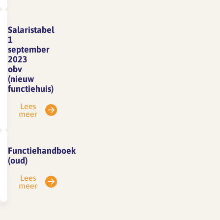
Salaristabel
1
september
2023
obv
(nieuw
functiehuis)
Lees
meer
Functiehandboek
(oud)
Lees
meer