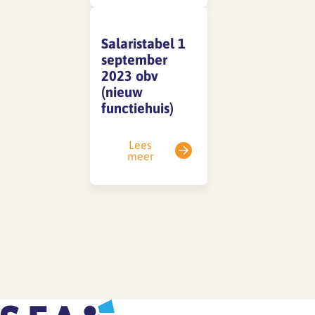
Salaristabel 1
SFA magazine The Human
september
Factor
2023 obv
Boekentips
(nieuw
functiehuis)
Podcasttips
Lees
meer