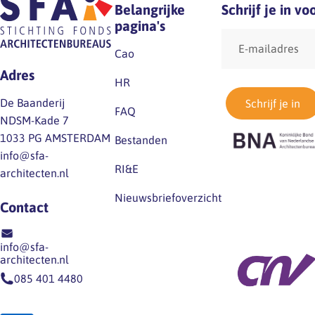
Belangrijke
Schrijf je in v
pagina's
E-
mailadres
Cao
Adres
HR
De Baanderij
Schrijf je in
FAQ
NDSM-Kade 7
1033 PG AMSTERDAM
Bestanden
info@sfa-
RI&E
architecten.nl
Nieuwsbriefoverzicht
Contact
info@sfa-
architecten.nl
085 401 4480