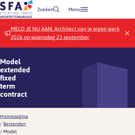
Doorgaan naar inhoud
Zoeken
Menu
MELD JE NU AAN: Architect van je eigen werk
2026 op woensdag 23 september
Model
extended
fixed
term
contract
Homepagina
/
Bestanden
/
Model