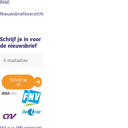
RI&E
Nieuwsbriefoverzicht
Schrijf je in voor
de nieuwsbrief
E-
mailadres
Schrijf je
in
SFA is in 1981 opgericht