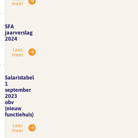
meer
SFA
jaarverslag
2024
Lees
meer
Salaristabel
1
september
2023
obv
(nieuw
functiehuis)
Lees
meer