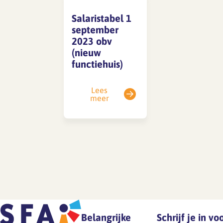
Salaristabel 1
september
SFA magazine The Human
2023 obv
Factor
(nieuw
functiehuis)
Boekentips
Podcasttips
Lees
meer
Belangrijke
Schrijf je in v