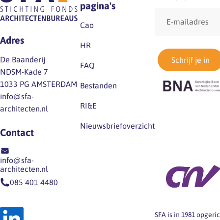
pagina's
E-
mailadres
Cao
Adres
HR
De Baanderij
Schrijf je in
FAQ
NDSM-Kade 7
1033 PG AMSTERDAM
Bestanden
info@sfa-
RI&E
architecten.nl
Nieuwsbriefoverzicht
Contact
info@sfa-
architecten.nl
085 401 4480
SFA is in 1981 opger