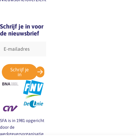
Schrijf je in voor
de nieuwsbrief
E-
mailadres
Schrijf je
in
SFA is in 1981 opgericht
door de
werkgeversorganisatie