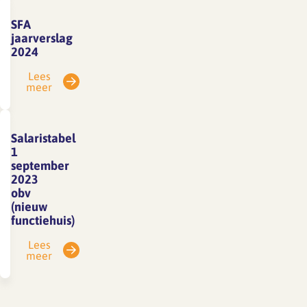
SFA
jaarverslag
2024
Lees
meer
Salaristabel
1
september
2023
obv
(nieuw
functiehuis)
Lees
meer