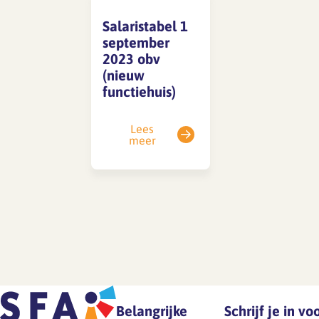
Salaristabel 1
september
SFA magazine The Human
2023 obv
Factor
(nieuw
functiehuis)
Boekentips
Podcasttips
Lees
meer
Belangrijke
Schrijf je in v