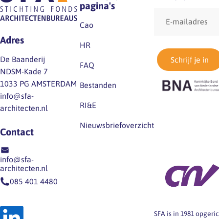
pagina's
E-
mailadres
Cao
Adres
HR
De Baanderij
Schrijf je in
FAQ
NDSM-Kade 7
1033 PG AMSTERDAM
Bestanden
info@sfa-
RI&E
architecten.nl
Nieuwsbriefoverzicht
Contact
info@sfa-
architecten.nl
085 401 4480
SFA is in 1981 opger